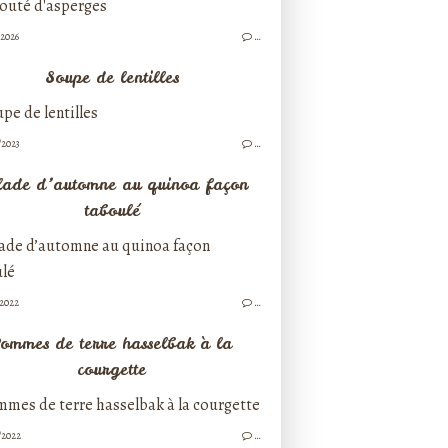
/2026
…
Soupe de lentilles
/2023
…
lade d’automne au quinoa façon
taboulé
/2022
…
ommes de terre hasselbak à la
courgette
/2022
…