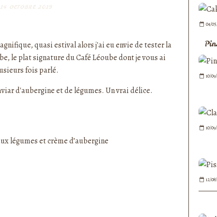
14 OCTOBRE 2019
nedepauline et publié depuis Overblog
04/05
Pin
gnifique, quasi estival alors j'ai eu envie de tester la
ube
, le plat signature du
Café Léoube
dont je vous ai
usieurs fois parlé.
10/09
aviar d'aubergine et de légumes. Un vrai délice.
10/09
12/08