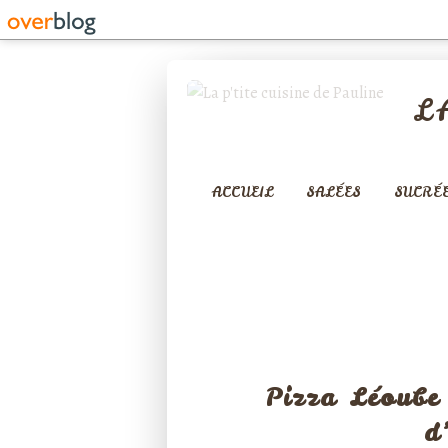
L
ACCUEIL
SALÉES
SUCRÉ
TARTES SALÉE
Pizza Léoube
d