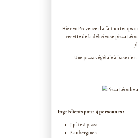
Rédigé par ptitecuisi
Hier en Provence il a fait un temps ma
recette de la délicieuse
pizza Léo
pl
Une pizza végétale à base de c
Ingrédients pour 4 personnes :
1
pâte à pizza
2 aubergines