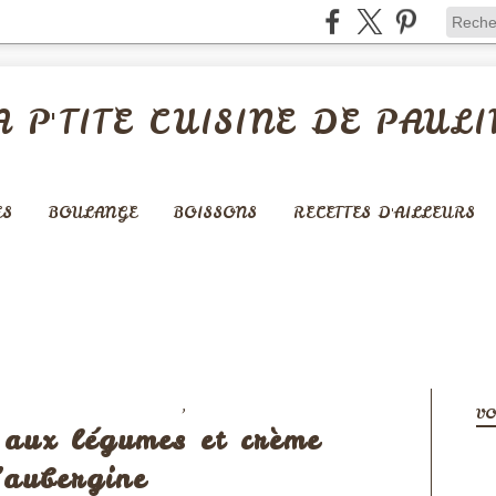
A P'TITE CUISINE DE PAULI
ES
BOULANGE
BOISSONS
RECETTES D'AILLEURS
,
S - QUICHES - PIZZAS
VEGAN
VO
 aux légumes et crème
’aubergine