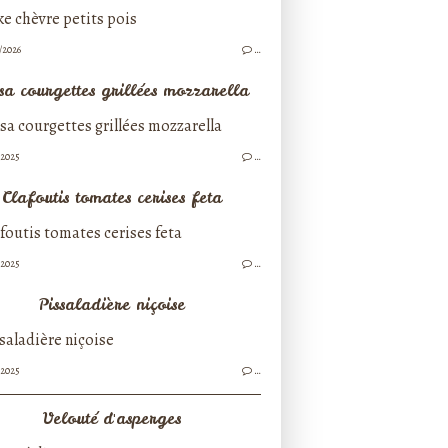
/2026
…
sa courgettes grillées mozzarella
/2025
…
Clafoutis tomates cerises feta
/2025
…
Pissaladière niçoise
/2025
…
Velouté d'asperges