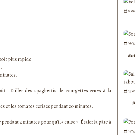
01/04
05/03
Sa
 soit plus rapide.
vre.
0 minutes.
oût. Tailler des spaghettis de courgettes crues à la
23/10
P
ges et les tomates cerises pendant 20 minutes.
 pendant 2 minutes pour qu’il « cuise ». Étaler la pâte à
24/09