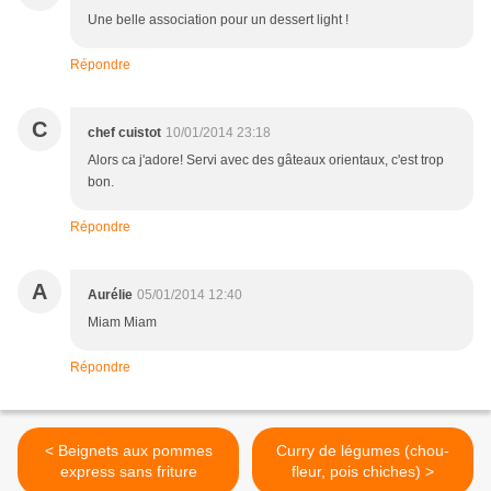
Une belle association pour un dessert light !
Répondre
C
chef cuistot
10/01/2014 23:18
Alors ca j'adore! Servi avec des gâteaux orientaux, c'est trop
bon.
Répondre
A
Aurélie
05/01/2014 12:40
Miam Miam
Répondre
< Beignets aux pommes
Curry de légumes (chou-
express sans friture
fleur, pois chiches) >