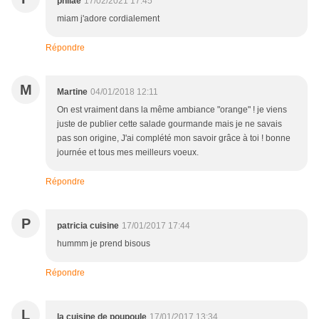
philae
17/02/2021 17:45
miam j'adore cordialement
Répondre
M
Martine
04/01/2018 12:11
On est vraiment dans la même ambiance "orange" ! je viens
juste de publier cette salade gourmande mais je ne savais
pas son origine, J'ai complété mon savoir grâce à toi ! bonne
journée et tous mes meilleurs voeux.
Répondre
P
patricia cuisine
17/01/2017 17:44
hummm je prend bisous
Répondre
L
la cuisine de poupoule
17/01/2017 13:34