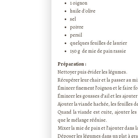
1 oignon
huile d'olive
sel
poivre
persil
quelques feuilles de laurier
150 g de mie de pain rassie
Préparation :
Nettoyer puis évider les légumes.
Récupérer leur chair et la passer au m
Émincer finement l’oignon et le faire f
Émincer les gousses d’ail et les ajoute
Ajouter la viande hachée, les feuilles de
Quand la viande est cuite, ajouter les
que le mélange réduise.
Mixer la mie de pain et l’ajouter dans l
Déposer les légumes dans un plat à grat