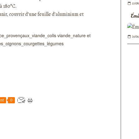
27/08
à 180°C.
ir, couvrir d’une feuille d’aluminium et
Émi
29/04
st
0