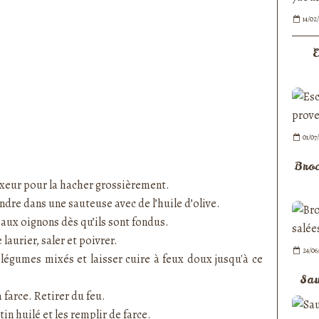
14/02
E
01/07
Broc
ixeur pour la hacher grossièrement.
ondre dans une sauteuse avec de l’huile d’olive.
r aux oignons dès qu’ils sont fondus.
 laurier, saler et poivrer.
24/06
 légumes mixés et laisser cuire à feux doux jusqu'à ce
Sau
a farce. Retirer du feu.
in huilé et les remplir de farce.