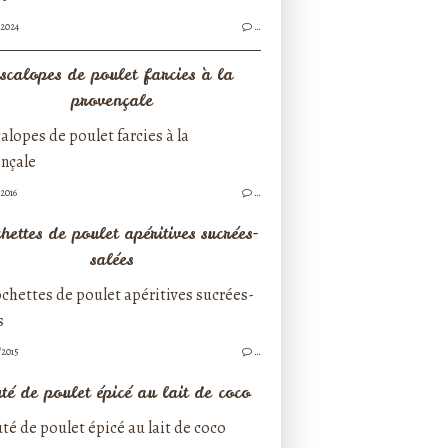
/2024
…
scalopes de poulet farcies à la
provençale
/2016
…
hettes de poulet apéritives sucrées-
salées
/2015
…
té de poulet épicé au lait de coco