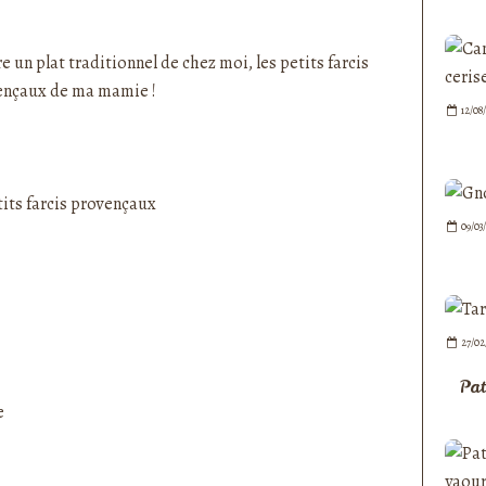
nedepauline et publié depuis Overblog
 un plat traditionnel de chez moi, les petits farcis
ençaux de ma mamie !
12/08
09/03
27/02
Pat
e