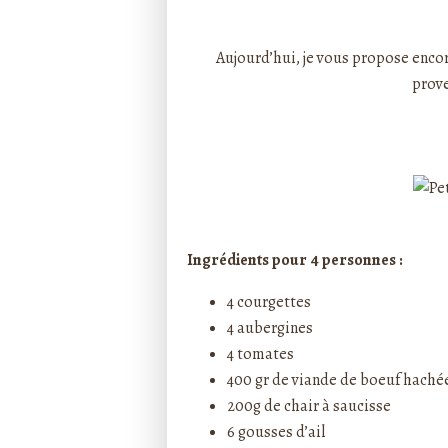
Rédigé par ptitecuisi
Aujourd’hui, je vous propose encore
prov
Ingrédients pour 4 personnes :
4 courgettes
4 aubergines
4 tomates
400 gr de viande de boeuf haché
200g de chair à saucisse
6 gousses d’ail