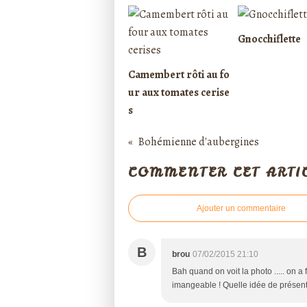
Gnocchiflette
Camembert rôti au fo
ur aux tomates cerise
s
Bohémienne d'aubergines
COMMENTER CET ARTI
Ajouter un commentaire
B
brou
07/02/2015 21:10
Bah quand on voit la photo ..... on a
imangeable ! Quelle idée de présenter