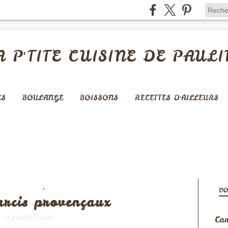
A P'TITE CUISINE DE PAULI
ES
BOULANGE
BOISSONS
RECETTES D'AILLEURS
,
 COMPLETS
VIANDES
VO
arcis provençaux
Cam
31 JUILLET 2013