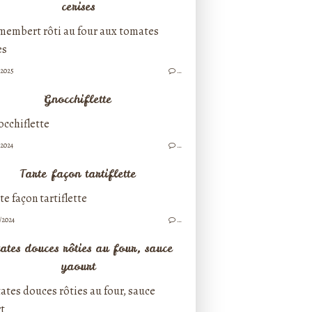
cerises
/2025
…
Gnocchiflette
/2024
…
Tarte façon tartiflette
/2024
…
ates douces rôties au four, sauce
yaourt