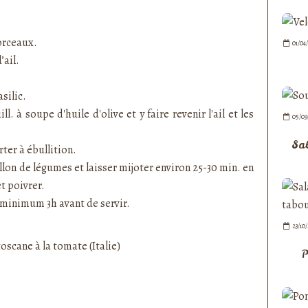
orceaux.
01/04
’ail.
silic.
l. à soupe d'huile d'olive et y faire revenir l'ail et les
05/03
Sa
ter à ébullition.
illon de légumes et laisser mijoter environ 25-30 min. en
t poivrer.
u minimum 3h avant de servir.
23/10
P