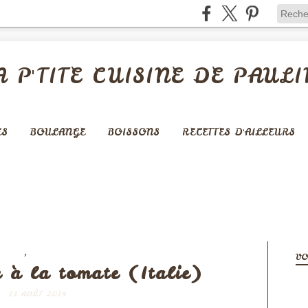
A P'TITE CUISINE DE PAULI
ES
BOULANGE
BOISSONS
RECETTES D'AILLEURS
,
EGAN
SOUPES & VELOUTÉS
VO
 à la tomate (Italie)
13 AOÛT 2014