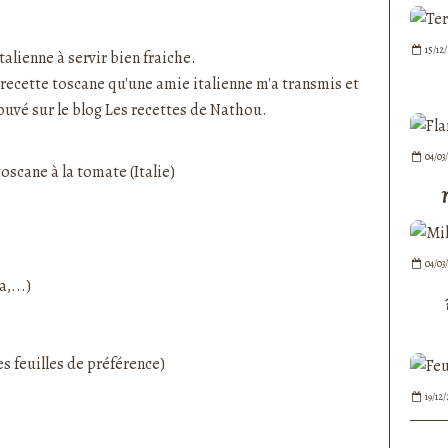
nedepauline et publié depuis Overblog
15/12
talienne à servir bien fraiche.
e recette toscane qu'une amie italienne m'a transmis et
rouvé sur le blog Les recettes de Nathou.
04/03
04/03
,...)
es feuilles de préférence)
19/12