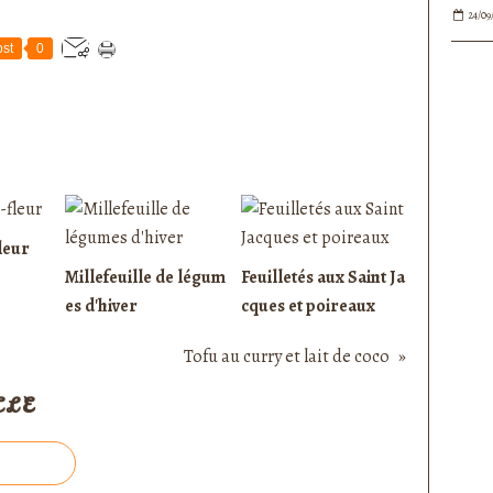
24/09
st
0
leur
Millefeuille de légum
Feuilletés aux Saint Ja
es d'hiver
cques et poireaux
Tofu au curry et lait de coco
CLE