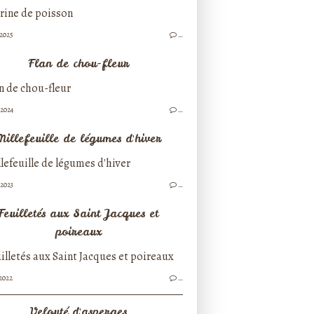
/2025
…
Flan de chou-fleur
/2024
…
Millefeuille de légumes d'hiver
/2023
…
Feuilletés aux Saint Jacques et
poireaux
/2022
…
Velouté d'asperges