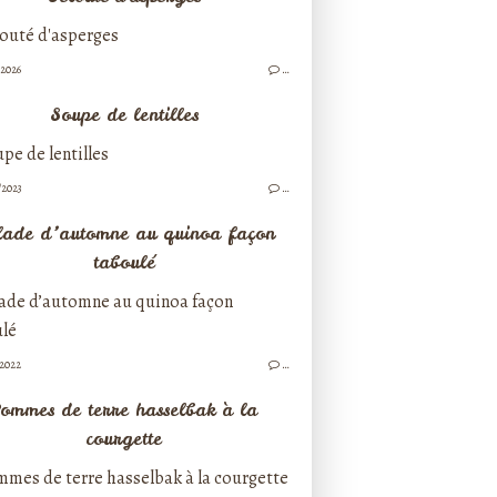
/2026
…
Soupe de lentilles
/2023
…
lade d’automne au quinoa façon
taboulé
/2022
…
ommes de terre hasselbak à la
courgette