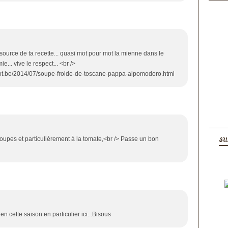
 source de ta recette... quasi mot pour mot la mienne dans le
ie... vive le respect... <br />
pot.be/2014/07/soupe-froide-de-toscane-pappa-alpomodoro.html
soupes et particulièrement à la tomate,<br /> Passe un bon
SU
en cette saison en particulier ici...Bisous