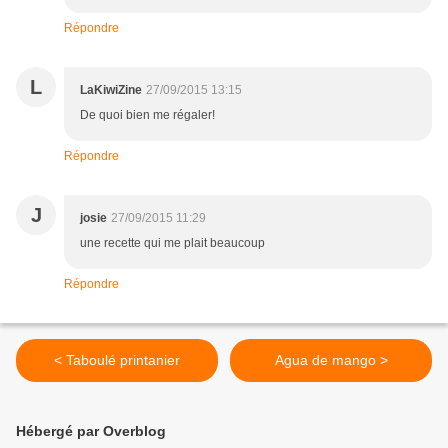
Répondre
L
LaKiwiZine
27/09/2015 13:15
De quoi bien me régaler!
Répondre
J
josie
27/09/2015 11:29
une recette qui me plait beaucoup
Répondre
< Taboulé printanier
Agua de mango >
Hébergé par Overblog