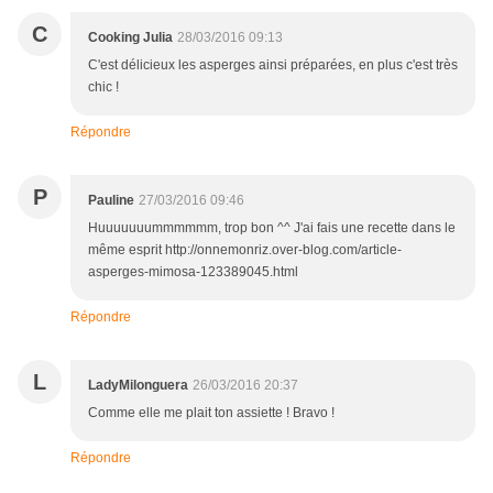
C
Cooking Julia
28/03/2016 09:13
C'est délicieux les asperges ainsi préparées, en plus c'est très
chic !
Répondre
P
Pauline
27/03/2016 09:46
Huuuuuuummmmmm, trop bon ^^ J'ai fais une recette dans le
même esprit http://onnemonriz.over-blog.com/article-
asperges-mimosa-123389045.html
Répondre
L
LadyMilonguera
26/03/2016 20:37
Comme elle me plait ton assiette ! Bravo !
Répondre