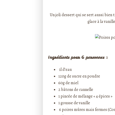
Rédigé par ptitecuisi
Un joli dessert qui se sert aussi bien
glace à la vanil
Ingrédients pour 6 personnes :
1l d’eau
120g de sucre en poudre
60g de miel
2 bâtons de cannelle
1 pincée de mélange « 4 épices »
1 gousse de
vanille
6
poires
mûres mais fermes (Con