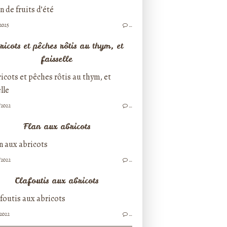
/2025
…
ricots et pêches rôtis au thym, et
faisselle
/2022
…
Flan aux abricots
/2022
…
Clafoutis aux abricots
/2022
…