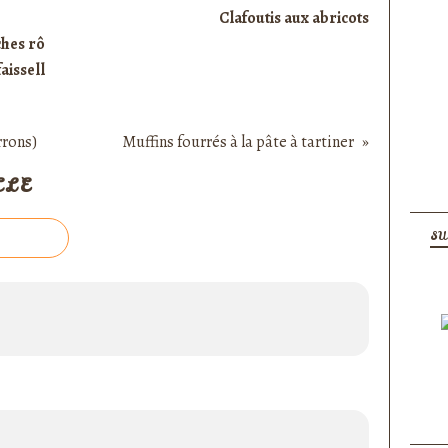
Clafoutis aux abricots
ches rô
faissell
rons)
Muffins fourrés à la pâte à tartiner
CLE
SU