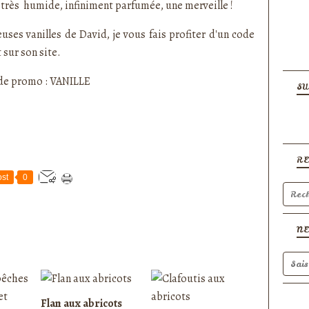
st très humide, infiniment parfumée, une merveille !
uses vanilles de David, je vous fais profiter d'un code
t sur son
site
.
de promo : VANILLE
SU
R
st
0
N
Flan aux abricots