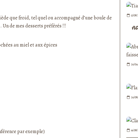
nedepauline et publié depuis Overblog
13/08
 tiède que froid, tel quel ou accompagné d’une boule de
le. Un de mes desserts préférés !!!
Ab
24/09
24/08
férence par exemple)
14/08