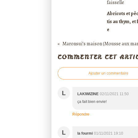
Abricots et pê
tis au thym, et 
e
Maronsui’s maison (Mousse aux mar
COMMENTER CET ARTI
Ajouter un commentaire
L
LAKIWIZINE
02/11/2021 11:50
ça fait bien envie!
Répondre
L
la fourmi
01/11/2021 19:10