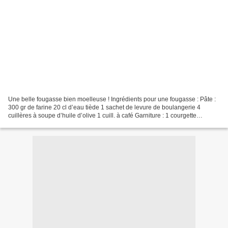
Une belle fougasse bien moelleuse ! Ingrédients pour une fougasse : Pâte :
300 gr de farine 20 cl d’eau tiède 1 sachet de levure de boulangerie 4
cuillères à soupe d’huile d’olive 1 cuill. à café Garniture : 1 courgette
moyenne 1 petite aubergine moyenne...