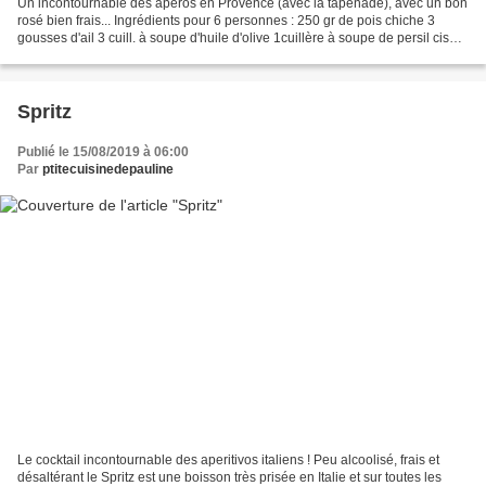
Un incontournable des apéros en Provence (avec la tapenade), avec un bon
rosé bien frais... Ingrédients pour 6 personnes : 250 gr de pois chiche 3
gousses d'ail 3 cuill. à soupe d'huile d'olive 1cuillère à soupe de persil ciselé
(facultatif) sel poivre...
Spritz
Publié le 15/08/2019 à 06:00
Par
ptitecuisinedepauline
Le cocktail incontournable des aperitivos italiens ! Peu alcoolisé, frais et
désaltérant le Spritz est une boisson très prisée en Italie et sur toutes les