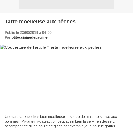
Tarte moelleuse aux pêches
Publié le 23/08/2019 à 06:00
Par
ptitecuisinedepauline
Une tarte aux pêches bien moelleuse, inspirée de ma tarte suisse aux
pommes . Mi-tarte mi-gâteau, on peut aussi bien la servir en dessert,
accompagnée d'une boule de glace par exemple, que pour le goûter.
Ingrédients pour 6 personnes : 2 œufs 75g de beurre...