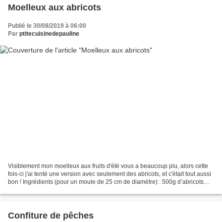
Moelleux aux abricots
Publié le 30/08/2019 à 06:00
Par
ptitecuisinedepauline
Visiblement mon moelleux aux fruits d'été vous a beaucoup plu, alors cette
fois-ci j'ai tenté une version avec seulement des abricots, et c'était tout aussi
bon ! Ingrédients (pour un moule de 25 cm de diamètre) : 500g d’abricots
150g de beurre 100g de...
Confiture de pêches