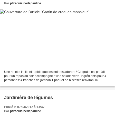
Par
ptitecuisinedepauline
Une recette facile et rapide que les enfants adorent ! Ce gratin est parfait
pour un repas du soir accompagné d'une salade verte. Ingrédients pour 4
personnes: 4 tranches de jambon 1 paquet de biscottes (environ 16
biscottes) 100 g de gruyère râpé 75...
Jardinière de légumes
Publié le 07/04/2012 à 13:47
Par
ptitecuisinedepauline