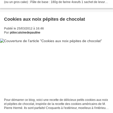
(ou un gros cake) : Pâte de base : 180g de farine 4oeufs 1 sachet de levure
10 cl de lait 1,5 cuill....
Cookies aux noix pépites de chocolat
Publié le 25/03/2012 à 16:46
Par
ptitecuisinedepauline
Pour démarrer ce blog, voici une recette de délicieux petits cookies aux noix
et pépites de chocolat, inspirée de la recette des cookies américains de M.
Pierre Hermé. Ils sont parfaits! Croquants à l'extérieur, moelleux à l'intérieur,
hummm... Pour une...