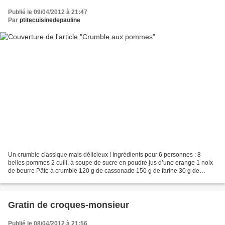
Publié le 09/04/2012 à 21:47
Par
ptitecuisinedepauline
Un crumble classique mais délicieux ! Ingrédients pour 6 personnes : 8
belles pommes 2 cuill. à soupe de sucre en poudre jus d’une orange 1 noix
de beurre Pâte à crumble 120 g de cassonade 150 g de farine 30 g de
poudre d’amande 90 g de beurre ramolli...
Gratin de croques-monsieur
Publié le 08/04/2012 à 21:56