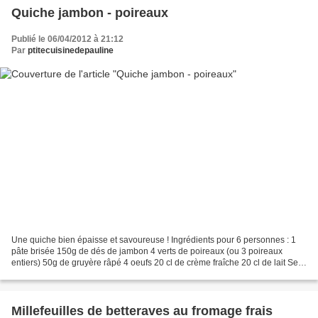
Quiche jambon - poireaux
Publié le 06/04/2012 à 21:12
Par
ptitecuisinedepauline
Une quiche bien épaisse et savoureuse ! Ingrédients pour 6 personnes : 1
pâte brisée 150g de dés de jambon 4 verts de poireaux (ou 3 poireaux
entiers) 50g de gruyère râpé 4 oeufs 20 cl de crème fraîche 20 cl de lait Sel,
poivre Huile d'olive 2 pincées...
Millefeuilles de betteraves au fromage frais