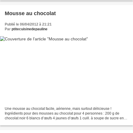
Mousse au chocolat
Publié le 06/04/2012 à 21:21
Par
ptitecuisinedepauline
Une mousse au chocolat facile, aérienne, mais surtout délicieuse !
Ingrédients pour des mousses au chocolat pour 4 personnes : 200 g de
chocolat noir 6 blancs d’œufs 4 jaunes d’œufs 1 cuill. à soupe de sucre en
poudre 3 cuill. à soupe de crème liquide...