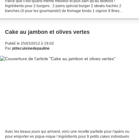
Parce que c'est quand même meilleur et plus sain qu'au fastfood !
Ingrédients pour 2 burgers : 2 pains spécial burger 2 steaks hachés 2
tranches (4 pour les gourmands!) de fromage fondu 1 oignon 8 fines
tranches de concombre 6 fines rondelles de tomates...
Cake au jambon et olives vertes
Publié le 25/03/2012 à 19:02
Par
ptitecuisinedepauline
Avec les beaux jours qui arrivent, voici une recette parfaite pour l'apéro ou
pour emporter en pique-nique ! Ingrédients pour 8 petits cakes individuels