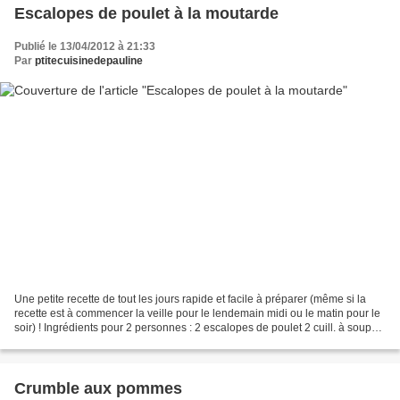
Escalopes de poulet à la moutarde
Publié le 13/04/2012 à 21:33
Par
ptitecuisinedepauline
Une petite recette de tout les jours rapide et facile à préparer (même si la
recette est à commencer la veille pour le lendemain midi ou le matin pour le
soir) ! Ingrédients pour 2 personnes : 2 escalopes de poulet 2 cuill. à soupe
de moutarde mi forte...
Crumble aux pommes