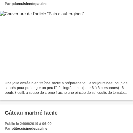
Par
ptitecuisinedepauline
Une jolie entrée bien fraîche, facile a préparer et qui a toujours beaucoup de
succès pour prolonger un peu l'été ! Ingrédients (pour 6 à 8 personnes) : 6
oeufs 3 cuill. à soupe de crème fraîche une pincée de sel coulis de tomates
au basilic (maison c’est...
Gâteau marbré facile
Publié le 24/09/2019 à 06:00
Par
ptitecuisinedepauline