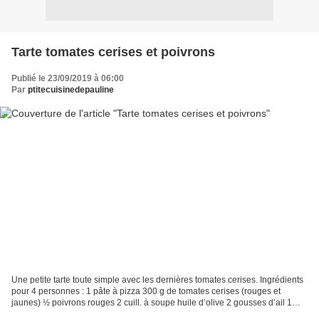
Tarte tomates cerises et poivrons
Publié le 23/09/2019 à 06:00
Par
ptitecuisinedepauline
Une petite tarte toute simple avec les dernières tomates cerises. Ingrédients
pour 4 personnes : 1 pâte à pizza 300 g de tomates cerises (rouges et
jaunes) ½ poivrons rouges 2 cuill. à soupe huile d’olive 2 gousses d’ail 1
petit bouquet de basilic fleur...