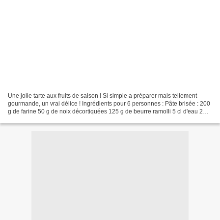
Une jolie tarte aux fruits de saison ! Si simple a préparer mais tellement
gourmande, un vrai délice ! Ingrédients pour 6 personnes : Pâte brisée : 200
g de farine 50 g de noix décortiquées 125 g de beurre ramolli 5 cl d'eau 2
cuill. à soupe de sucre...