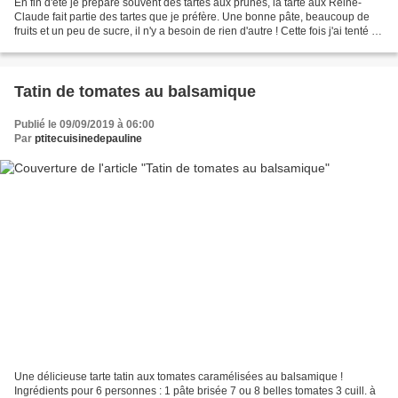
En fin d'été je prépare souvent des tartes aux prunes, la tarte aux Reine-
Claude fait partie des tartes que je préfère. Une bonne pâte, beaucoup de
fruits et un peu de sucre, il n'y a besoin de rien d'autre ! Cette fois j'ai tenté la
pâte sablée à la...
Tatin de tomates au balsamique
Publié le 09/09/2019 à 06:00
Par
ptitecuisinedepauline
Une délicieuse tarte tatin aux tomates caramélisées au balsamique !
Ingrédients pour 6 personnes : 1 pâte brisée 7 ou 8 belles tomates 3 cuill. à