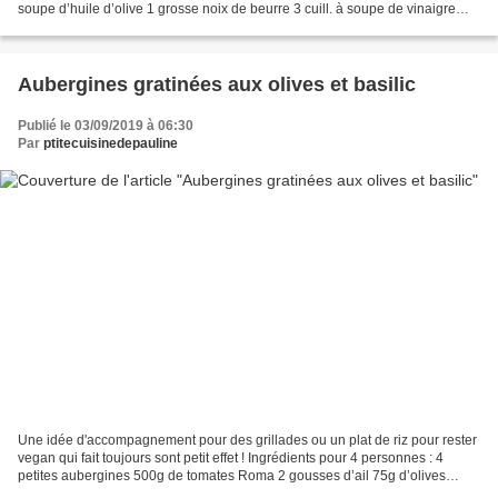
soupe d’huile d’olive 1 grosse noix de beurre 3 cuill. à soupe de vinaigre
balsamique 1 grosse c. à soupe...
Aubergines gratinées aux olives et basilic
Publié le 03/09/2019 à 06:30
Par
ptitecuisinedepauline
Une idée d'accompagnement pour des grillades ou un plat de riz pour rester
vegan qui fait toujours sont petit effet ! Ingrédients pour 4 personnes : 4
petites aubergines 500g de tomates Roma 2 gousses d’ail 75g d’olives
noires dénoyautées un petit bouquet...