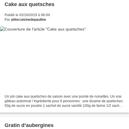
Cake aux quetsches
Publié le 02/10/2019 à 06:00
Par
ptitecuisinedepauline
Un joli cake aux quetsches de saison avec une pointe de noisettes. Un vrai
gâteau automnal ! Ingrédients pour 6 personnes : une dizaine de quetsches
50g de sucre en poudre 1 sachet de sucre vanillé 100g de farine 1/2 sachet
de levure chimique 3 œufs 100g...
Gratin d’aubergines