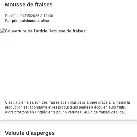
Mousse de fraises
Publié le 04/05/2026 à 10:30
Par
ptitecuisinedepauline
C’est la pleine saison des fraises et en plus cette année grâce à la météo la
production est abondante et les producteurs peines à écouler leurs fruits.
Alors profitons en ! Ingrédients pour 4 verrines : 400g de fraises 20 cl de
crème fraîche 50 g de...
Velouté d'asperges