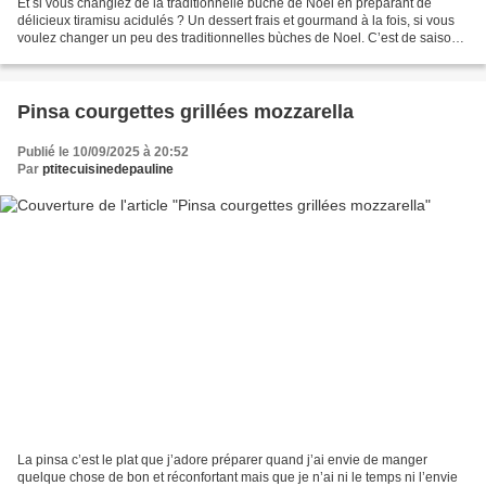
Et si vous changiez de la traditionnelle bûche de Noël en préparant de
délicieux tiramisu acidulés ? Un dessert frais et gourmand à la fois, si vous
voulez changer un peu des traditionnelles bùches de Noel. C’est de saison,
facile à faire, croyez-moi...
Pinsa courgettes grillées mozzarella
Publié le 10/09/2025 à 20:52
Par
ptitecuisinedepauline
La pinsa c’est le plat que j’adore préparer quand j’ai envie de manger
quelque chose de bon et réconfortant mais que je n’ai ni le temps ni l’envie