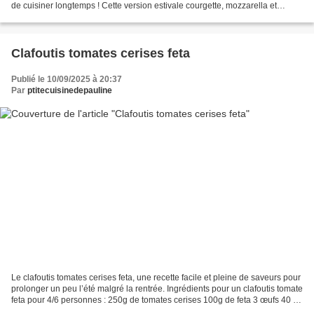
de cuisiner longtemps ! Cette version estivale courgette, mozzarella et
basilic je l’adore. Ingrédients...
Clafoutis tomates cerises feta
Publié le 10/09/2025 à 20:37
Par
ptitecuisinedepauline
Le clafoutis tomates cerises feta, une recette facile et pleine de saveurs pour
prolonger un peu l’été malgré la rentrée. Ingrédients pour un clafoutis tomate
feta pour 4/6 personnes : 250g de tomates cerises 100g de feta 3 œufs 40 cl
de lait 80 g de...