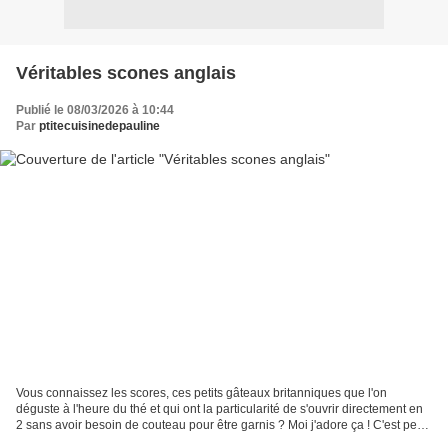
Véritables scones anglais
Publié le 08/03/2026 à 10:44
Par
ptitecuisinedepauline
Vous connaissez les scores, ces petits gâteaux britanniques que l'on
déguste à l'heure du thé et qui ont la particularité de s'ouvrir directement en
2 sans avoir besoin de couteau pour être garnis ? Moi j'adore ça ! C'est peu
sucré et pas très gras et...