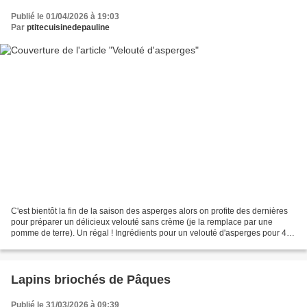
Publié le 01/04/2026 à 19:03
Par
ptitecuisinedepauline
C'est bientôt la fin de la saison des asperges alors on profite des dernières
pour préparer un délicieux velouté sans crème (je la remplace par une
pomme de terre). Un régal ! Ingrédients pour un velouté d'asperges pour 4
personnes : 1 kg d'asperges blanches...
Lapins briochés de Pâques
Publié le 31/03/2026 à 09:39