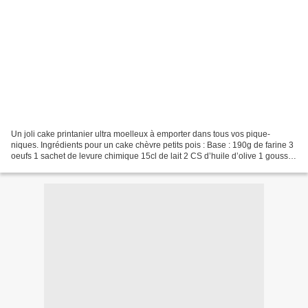
Un joli cake printanier ultra moelleux à emporter dans tous vos pique-
niques. Ingrédients pour un cake chèvre petits pois : Base : 190g de farine 3
oeufs 1 sachet de levure chimique 15cl de lait 2 CS d’huile d’olive 1 gousse
d’ail sel poivre Garniture...