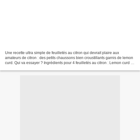
Une recette ultra simple de feuilletés au citron qui devrait plaire aux
amateurs de citron : des petits chaussons bien croustillants garnis de lemon
curd. Qui va essayer ? Ingrédients pour 4 feuilletés au citron : Lemon curd : 1
citron bio 25 g de beurre...