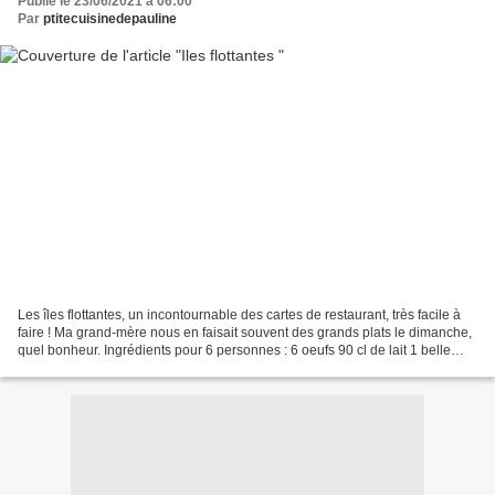
Publié le 23/06/2021 à 06:00
Par
ptitecuisinedepauline
Les îles flottantes, un incontournable des cartes de restaurant, très facile à
faire ! Ma grand-mère nous en faisait souvent des grands plats le dimanche,
quel bonheur. Ingrédients pour 6 personnes : 6 oeufs 90 cl de lait 1 belle
gousse de vanille de...