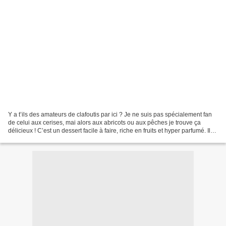
Y a t’ils des amateurs de clafoutis par ici ? Je ne suis pas spécialement fan
de celui aux cerises, mai alors aux abricots ou aux pêches je trouve ça
délicieux ! C’est un dessert facile à faire, riche en fruits et hyper parfumé. Il
se sert bien frais...