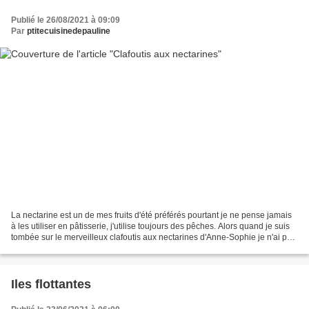
Publié le 26/08/2021 à 09:09
Par
ptitecuisinedepauline
La nectarine est un de mes fruits d'été préférés pourtant je ne pense jamais
à les utiliser en pâtisserie, j'utilise toujours des pêches. Alors quand je suis
tombée sur le merveilleux clafoutis aux nectarines d'Anne-Sophie je n'ai pas
pu résister à l'envie...
Iles flottantes