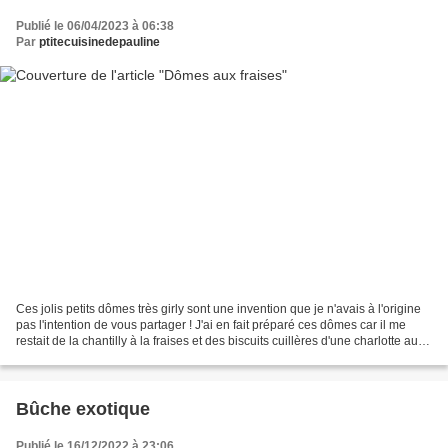
Publié le 06/04/2023 à 06:38
Par
ptitecuisinedepauline
Ces jolis petits dômes très girly sont une invention que je n'avais à l'origine
pas l'intention de vous partager ! J'ai en fait préparé ces dômes car il me
restait de la chantilly à la fraises et des biscuits cuillères d'une charlotte aux
fraises et framboises...
Bûche exotique
Publié le 16/12/2022 à 23:06