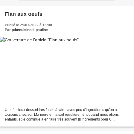
Flan aux oeufs
Publié le 25/03/2022 à 16:08
Par
ptitecuisinedepauline
Un délicieux dessert très facile à faire, avec peu d'ingrédients qu'on a
toujours chez soi. Ma mère en faisait régulièrement quand nous étions
enfants, et je continue à en faire très souvent !!! Ingrédients pour 6
personnes : 6 œufs 1l de lait 20 morceaux...