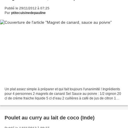
Publié le 29/11/2012 à 07:25
Par
ptitecuisinedepauline
Un plat assez simple à préparer et qui fait toujours l'unanimité ! Ingrédients
pour 4 personnes 2 magrets de canard Sel Sauce au poivre : 1/2 oignon 20
cl de crème fraiche liquide 5 cl d’eau 2 cuillères à café de jus de citron 1
cuillère à soupe de poivre...
Poulet au curry au lait de coco (Inde)