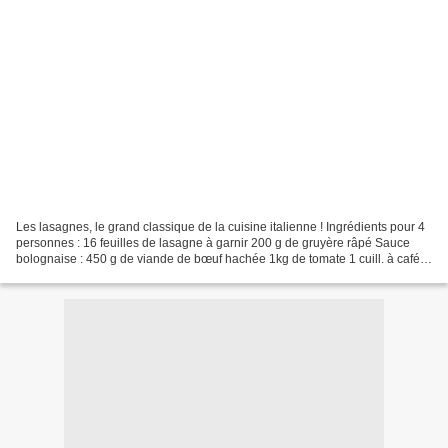
Les lasagnes, le grand classique de la cuisine italienne ! Ingrédients pour 4
personnes : 16 feuilles de lasagne à garnir 200 g de gruyère râpé Sauce
bolognaise : 450 g de viande de bœuf hachée 1kg de tomate 1 cuill. à café
de concentré de tomate 1 pincée...