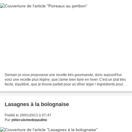
Demain je vous proposerai une recette très gourmande, donc aujourd'hui
voici une recette plus légère, que j'aime bien faire en hiver. C'est un plat très
facile, équilibré, que je trouve parfait pour un dîner léger ! Ingrédients pour 4
personnes : 6 poireaux...
Lasagnes à la bolognaise
Publié le 29/01/2013 à 07:47
Par
ptitecuisinedepauline