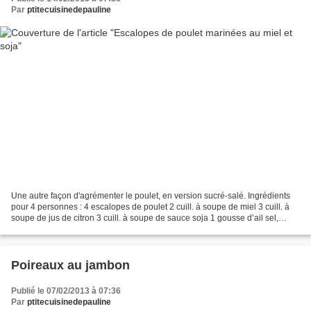
Par
ptitecuisinedepauline
Une autre façon d'agrémenter le poulet, en version sucré-salé. Ingrédients
pour 4 personnes : 4 escalopes de poulet 2 cuill. à soupe de miel 3 cuill. à
soupe de jus de citron 3 cuill. à soupe de sauce soja 1 gousse d’ail sel,
poivre Préparation : Peler...
Poireaux au jambon
Publié le 07/02/2013 à 07:36
Par
ptitecuisinedepauline