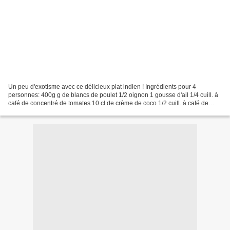
Un peu d'exotisme avec ce délicieux plat indien ! Ingrédients pour 4
personnes: 400g g de blancs de poulet 1/2 oignon 1 gousse d'ail 1/4 cuill. à
café de concentré de tomates 10 cl de crème de coco 1/2 cuill. à café de
muscade en poudre 1 cuill. à café...