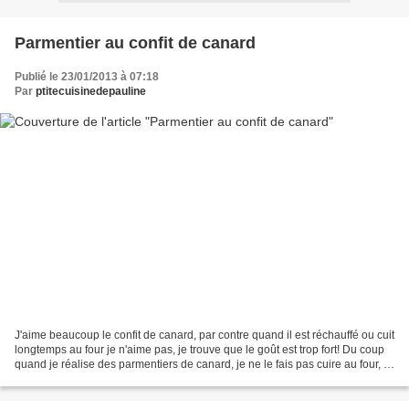
Parmentier au confit de canard
Publié le 23/01/2013 à 07:18
Par
ptitecuisinedepauline
J'aime beaucoup le confit de canard, par contre quand il est réchauffé ou cuit
longtemps au four je n'aime pas, je trouve que le goût est trop fort! Du coup
quand je réalise des parmentiers de canard, je ne le fais pas cuire au four, je
le réchauffe juste...