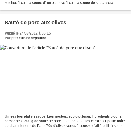
ketchup 1 cuill. à soupe d’huile d’olive 1 cuill. à soupe de sauce soja
Préparation : Déposer les...
Sauté de porc aux olives
Publié le 24/08/2012 à 06:15
Par
ptitecuisinedepauline
Un très bon plat en sauce, bien goûteux et plutôt léger. Ingrédients p our 2
personnes : 300 g de sauté de porc 1 oignon 2 petites carottes 1 petite boîte
de champignons de Paris 70g d’olives vertes 1 gousse d'ail 1 cuill. à soupe
de farine 1 cube de...