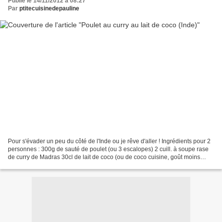
Publié le 14/11/2012 à 08:27
Par
ptitecuisinedepauline
Pour s'évader un peu du côté de l'Inde ou je rêve d'aller ! Ingrédients pour 2
personnes : 300g de sauté de poulet (ou 3 escalopes) 2 cuill. à soupe rase
de curry de Madras 30cl de lait de coco (ou de coco cuisine, goût moins
prononcé) 1 cuill. à soupe...