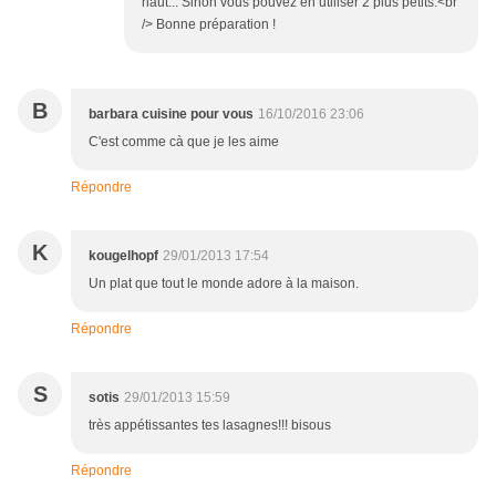
haut... Sinon vous pouvez en utiliser 2 plus petits.<br
/> Bonne préparation !
B
barbara cuisine pour vous
16/10/2016 23:06
C'est comme cà que je les aime
Répondre
K
kougelhopf
29/01/2013 17:54
Un plat que tout le monde adore à la maison.
Répondre
S
sotis
29/01/2013 15:59
très appétissantes tes lasagnes!!! bisous
Répondre