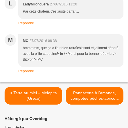
L
LadyMilonguera
27/07/2016 11:20
Par cette chaleur, c'est juste parfait...
Répondre
M
MC
27/07/2016 08:38
hmmmmm, que ça a l'air bien rafraîchissant et joliment décoré
avec la p'tite capucine!<br /> Merci pour la bonne idée.<br />
Biz<br /> MC
Répondre
< Tarte au miel – Melopita
Pannacotta à l’amande,
(Grèce)
compotée pêches-abricots
à la lavande >
Hébergé par Overblog
Top articles