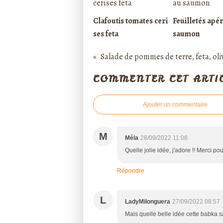
Clafoutis tomates ceri
Feuilletés apér
ses feta
saumon
Salade de pommes de terre, feta, oliv
COMMENTER CET ARTI
Ajouter un commentaire
M
Méla
28/09/2022 11:08
Quelle jolie idée, j'adore !! Merci po
Répondre
L
LadyMilonguera
27/09/2022 08:57
Mais quelle belle idée cette babka sa