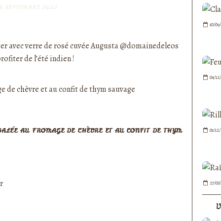
6 SEPTEMBRE 2022
nedepauline et publié depuis Overblog
10/09
ter avec verre de rosé cuvée Augusta @domainedeleos
rofiter de l’été indien !
04/12
01/12
SALÉE AU FROMAGE DE CHÈVRE ET AU CONFIT DE THYM
r
27/03
V