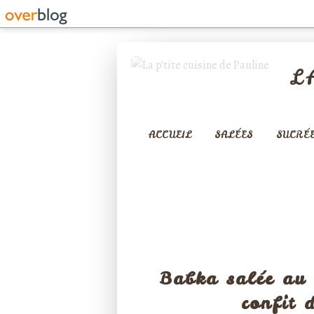
L
ACCUEIL
SALÉES
SUCRÉ
APÉ
Babka salée au 
confit 