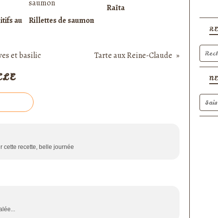
Raïta
itifs au
Rillettes de saumon
R
es et basilic
Tarte aux Reine-Claude
CLE
N
ur cette recette, belle journée
lée...