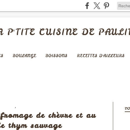
A P'TITE CUISINE DE PAULI
ES
BOULANGE
BOISSONS
RECETTES D'AILLEURS
,
RITIFS
PROVENCE
VO
fromage de chèvre et au
de thym sauvage