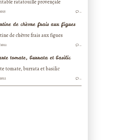
/2025
…
rtine de chèvre frais aux figues
/2022
…
arte tomate, burrata et basilic
/2022
…