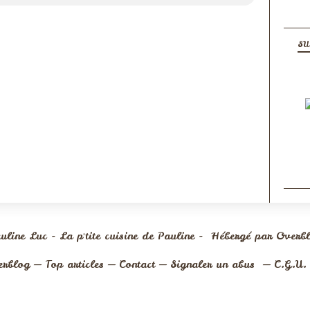
SU
uline Luc - La p'tite cuisine de Pauline - Hébergé par
Overb
erblog
Top articles
Contact
Signaler un abus
C.G.U.