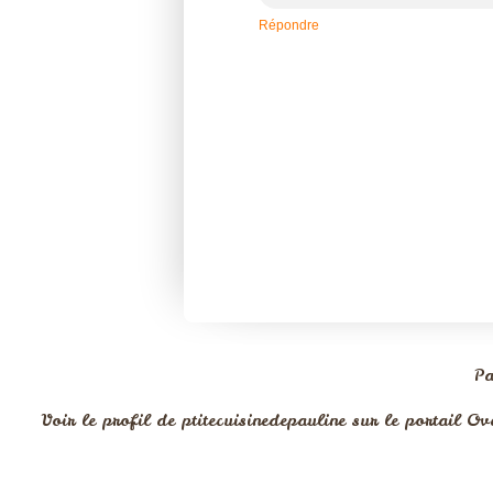
Répondre
Pa
Voir le profil de
ptitecuisinedepauline
sur le portail Ov