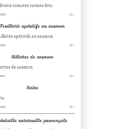
/2025
…
Feuilletés apéritifs au saumon
/2023
…
Rillettes de saumon
/2023
…
Raïta
/2023
…
éritable ratatouille provençale