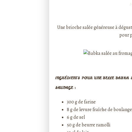
1
Rédigé par ptitecuisi
Une brioche salée généreuse à dégus
pour p
INGRÉDIENTS POUR UNE BELLE BABKA 
SAUVAGE :
300 g de farine
8 g de levure fraîche de boulange
6 g de sel
50 g de beurre ramolli