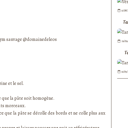
11/08
Ta
e thym sauvage @domainedeleos
24/09
T
14/09
ne et le sel.
 ce que la pâte soit homogène.
etits morceaux.
ce que la pâte se décolle des bords et ne colle plus aux
 propre et laisser pousser une nuit au réfrigérateur.