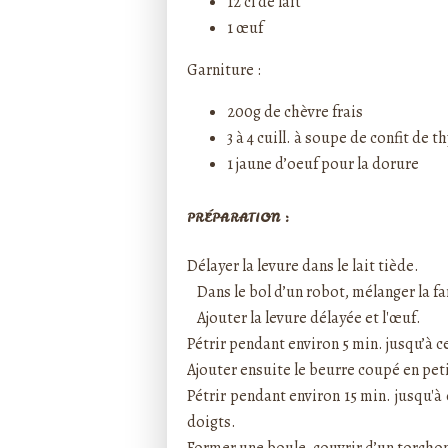
12 cl de lait
1 œuf
Garniture :
200g de chèvre frais
3 à 4 cuill. à soupe de confit d
1 jaune d’oeuf pour la dorure
PRÉPARATION :
Délayer la levure dans le lait tiède.
Dans le bol d’un robot, mélanger la fari
Ajouter la levure délayée et l'œuf.
Pétrir pendant environ 5 min. jusqu’à
Ajouter ensuite le beurre coupé en p
Pétrir pendant environ 15 min. jusqu'à 
doigts.
Former une boule, couvrir d’un torchon