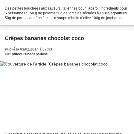
Des petites bouchées aux saveurs italiennes pour l'apéro ! Ingrédients pour
6 personnes : 150 g de polenta 50g de tomates séchées à l’huile égouttées
50g de parmesan râpé 1 cuill. à soupe d’huile d’olive 100g de jambon de
Parme Préparation : Couper les...
Crêpes bananes chocolat coco
Publié le 03/02/2014 à 07:43
Par
ptitecuisinedepauline