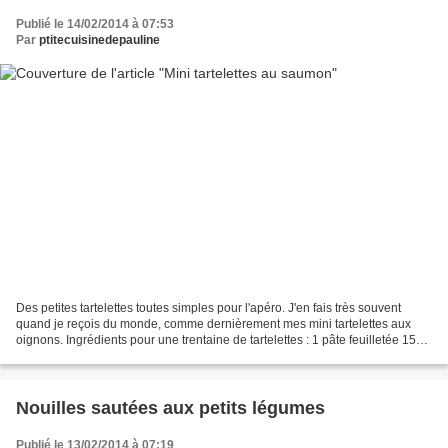
Publié le 14/02/2014 à 07:53
Par
ptitecuisinedepauline
Des petites tartelettes toutes simples pour l'apéro. J'en fais très souvent
quand je reçois du monde, comme dernièrement mes mini tartelettes aux
oignons. Ingrédients pour une trentaine de tartelettes : 1 pâte feuilletée 150g
de pavé de saumon 1 poireau...
Nouilles sautées aux petits légumes
Publié le 13/02/2014 à 07:19