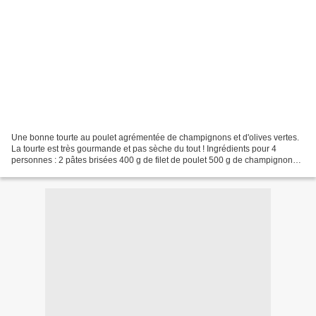
Une bonne tourte au poulet agrémentée de champignons et d'olives vertes.
La tourte est très gourmande et pas sèche du tout ! Ingrédients pour 4
personnes : 2 pâtes brisées 400 g de filet de poulet 500 g de champignons
de Paris 50g d’olives vertes 20 cl...