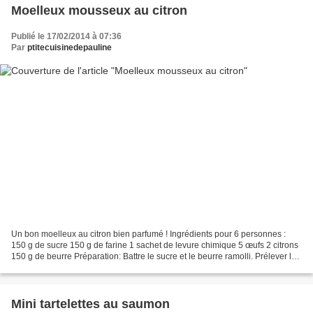
Moelleux mousseux au citron
Publié le 17/02/2014 à 07:36
Par
ptitecuisinedepauline
Un bon moelleux au citron bien parfumé ! Ingrédients pour 6 personnes :
150 g de sucre 150 g de farine 1 sachet de levure chimique 5 œufs 2 citrons
150 g de beurre Préparation: Battre le sucre et le beurre ramolli. Prélever le
zeste des 2 citrons. Prélever...
Mini tartelettes au saumon