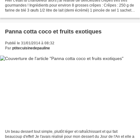
Hier c'était la chandeleur alors j'ai réalisé de délicieuses crêpes très très
gourmandes ! Ingrédients pour environ 8 grosses crêpes : Crêpes : 250 g de
farine de blé 3 œufs 1/2 litre de lait (demi écrémé) 1 pincée de sel 1 sachet
de sucre vanillé 1 cuill....
Panna cotta coco et fruits exotiques
Publié le 31/01/2014 à 08:32
Par
ptitecuisinedepauline
Un beau dessert tout simple, plutôt léger et rafraîchissant et qui fait
beaucoup d'effet! Je l'avais réalisé pour mon dessert du Jour de l'An et elle a