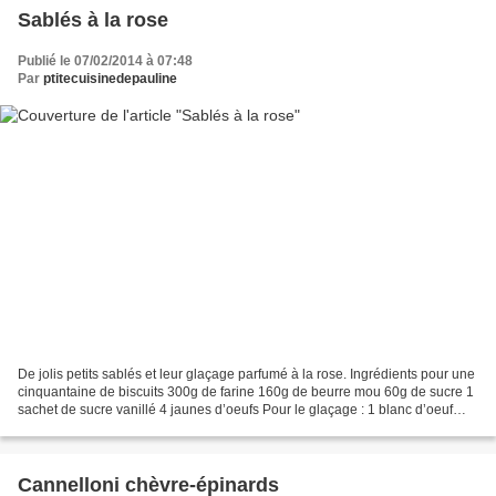
Sablés à la rose
Publié le 07/02/2014 à 07:48
Par
ptitecuisinedepauline
De jolis petits sablés et leur glaçage parfumé à la rose. Ingrédients pour une
cinquantaine de biscuits 300g de farine 160g de beurre mou 60g de sucre 1
sachet de sucre vanillé 4 jaunes d’oeufs Pour le glaçage : 1 blanc d’oeuf
150 g de sucre glace 1/4...
Cannelloni chèvre-épinards