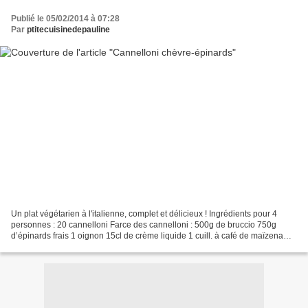
Publié le 05/02/2014 à 07:28
Par
ptitecuisinedepauline
Un plat végétarien à l'italienne, complet et délicieux ! Ingrédients pour 4
personnes : 20 cannelloni Farce des cannelloni : 500g de bruccio 750g
d’épinards frais 1 oignon 15cl de crème liquide 1 cuill. à café de maïzena
200g de fromage de chèvre frais...