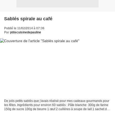
Sablés spirale au café
Publié le 11/02/2014 à 07:36
Par
ptitecuisinedepauline
De jolis petits sablés que j'avais réalisé pour mes cadeaux gourmands pour
les fêtes. Ingrédients pour environ 60 sablés : Pâte blanche: 300g de farine
150g de sucre 100g de beurre 1 œuf 2 cuillères à soupe de lait 1 sachet de
sucre vanillé Pâte café:...