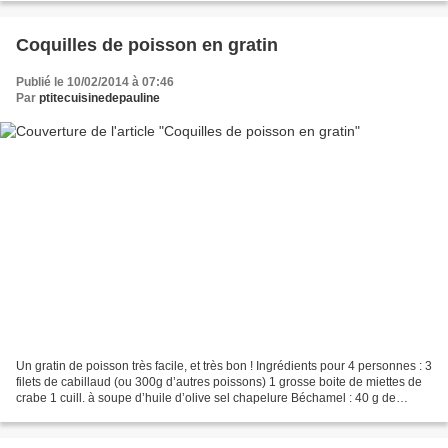
Coquilles de poisson en gratin
Publié le 10/02/2014 à 07:46
Par
ptitecuisinedepauline
Un gratin de poisson très facile, et très bon ! Ingrédients pour 4 personnes : 3
filets de cabillaud (ou 300g d’autres poissons) 1 grosse boite de miettes de
crabe 1 cuill. à soupe d’huile d’olive sel chapelure Béchamel : 40 g de
beurre 30 g de farine...