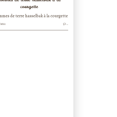
courgette
/2022
…