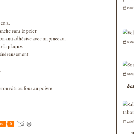
16/03/
 en 2.
anche sans le peler.
on antiadhésive avec un pinceau.
01/04
r la plaque.
 généreusement.
.
05/03
Sa
23/10
st
0
P