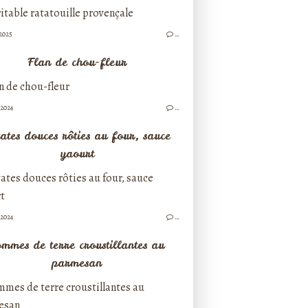
/2025
…
Flan de chou-fleur
/2024
…
ates douces rôties au four, sauce
yaourt
/2024
…
mmes de terre croustillantes au
parmesan