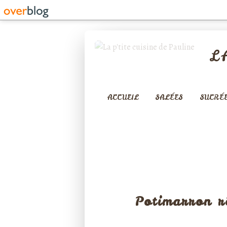
L
ACCUEIL
SALÉES
SUCRÉ
LÉGUMES ET
Potimarron r