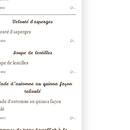
2023
…
Velouté d'asperges
/2026
…
Soupe de lentilles
/2023
…
lade d’automne au quinoa façon
taboulé
/2022
…
ommes de terre hasselbak à la