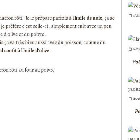
nedepauline et publié depuis Overblog
11/08
rron rôti ! Je le prépare parfois à l'
huile de noix
, ça se
je préfère c'est celle-ci : simplement cuit avec un peu
e d'olive et du poivre.
is ça va très bien aussi avec du poisson, comme du
04/03
d confit à l'huile d'olive
.
Pat
14/02
Po