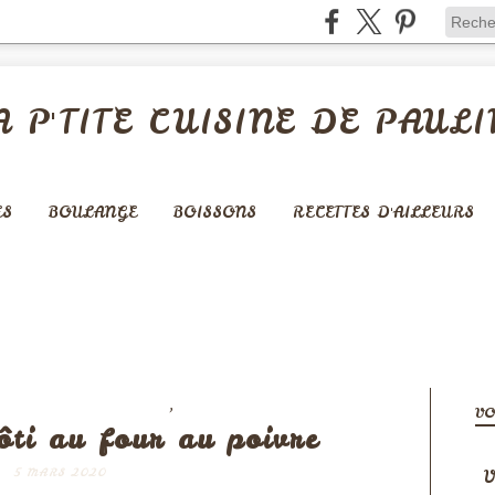
A P'TITE CUISINE DE PAULI
ES
BOULANGE
BOISSONS
RECETTES D'AILLEURS
,
 ACCOMPAGNEMENTS
VEGAN
VO
ôti au four au poivre
V
5 MARS 2020