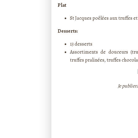
Plat
St Jacques poêlées aux truffes e
Desserts:
13 desserts
Assortiments de douceurs (
tr
truffes pralinées
,
truffes chocola
Je publiera