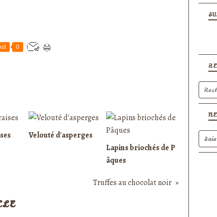
SU
st
0
R
N
ises
Velouté d'asperges
Lapins briochés de P
âques
Truffes au chocolat noir
CLE