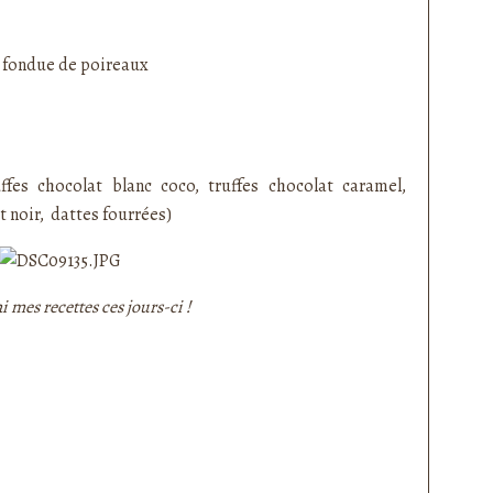
t fondue de poireaux
uffes chocolat blanc coco
,
truffes chocolat caramel
,
t noir
, dattes fourrées)
i mes recettes ces jours-ci !