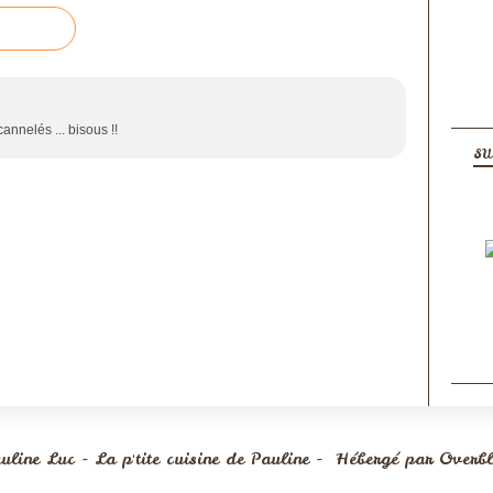
cannelés ... bisous !!
SU
uline Luc - La p'tite cuisine de Pauline - Hébergé par
Overb