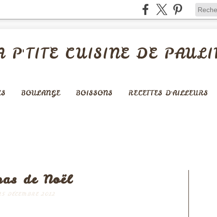
A P'TITE CUISINE DE PAULI
ES
BOULANGE
BOISSONS
RECETTES D'AILLEURS
pas de Noël
25 DÉCEMBRE 2012
nedepauline et publié depuis Overblog