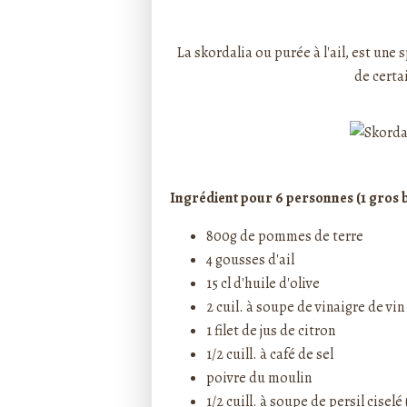
Rédigé par ptitecuisi
La skordalia ou purée à l'ail, est un
de certa
Ingrédient pour 6 personnes (1 gros b
800g de pommes de terre
4 gousses d'ail
15 cl d'huile d'olive
2 cuil. à soupe de vinaigre de vin
1 filet de jus de citron
1/2 cuill. à café de sel
poivre du moulin
1/2 cuill. à soupe de persil ciselé 