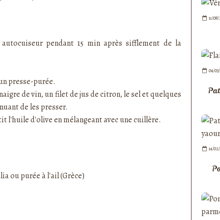
11/08
 autocuiseur pendant 15 min après sifflement de la
04/03
’un presse-purée.
Pat
naigre de vin, un filet de jus de citron, le sel et quelques
nuant de les presser.
it l'huile d'olive en mélangeant avec une cuillère.
14/02
Po