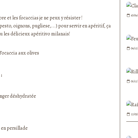
nedepauline et publié depuis Overblog
10/09
ore et les focaccias je ne peux y résister !
pesto, oignons, pugliese,...) pour servir en apéritif, ça
u les délicieux apéritivo milanais!
04/12
:
01/12
anger déshydratée
27/03
 en persillade