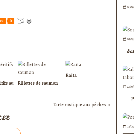
01/04
st
0
05/03
Sa
Raïta
itifs au
Rillettes de saumon
23/10
P
Tarte rustique aux pêches
CLE
24/09