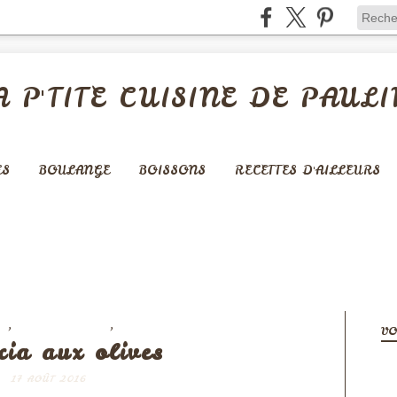
A P'TITE CUISINE DE PAULI
ES
BOULANGE
BOISSONS
RECETTES D'AILLEURS
,
,
S
BOULANGERIE
VEGAN
VO
cia aux olives
17 AOÛT 2016