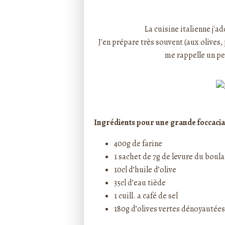
Rédigé par ptitecuisi
La cuisine italienne j'ad
J'en prépare très souvent (aux olives, 
me rappelle un pe
Ingrédients pour une grande foccacia 
400g de farine
1 sachet de 7g de levure du boul
10cl d’huile d’olive
35cl d’eau tiède
1 cuill. a café de sel
180g d’olives vertes dénoyautées