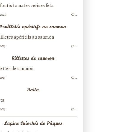
/2025
…
Feuilletés apéritifs au saumon
/2023
…
Rillettes de saumon
/2023
…
Raïta
/2023
…
Lapins briochés de Pâques