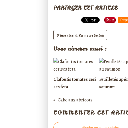
PARTAGER CET ARTICLE
Repo
S'inscrire à la newsletter
Vous aimerez aussi :
Clafoutis tomates ceri
Feuilletés apér
ses feta
saumon
Cake aux abricots
COMMENTER CET ARTI
Ajouter un commentaire