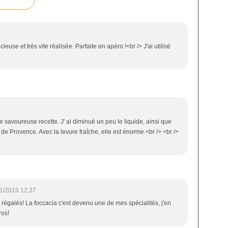
ieuse et très vite réalisée. Parfaite en apéro !<br /> J'ai utilisé
te savoureuse recette. J' ai diminué un peu le liquide, ainsi que
de Provence. Avec la levure fraîche, elle est énorme.<br /> <br />
1/2016 12:37
égalés! La foccacia c'est devenu une de mes spécialités, j'en
ros!