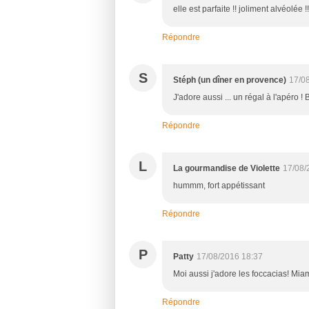
elle est parfaite !! joliment alvéolée !
Répondre
S
Stéph (un dîner en provence)
17/0
J'adore aussi ... un régal à l'apéro !
Répondre
L
La gourmandise de Violette
17/08/
hummm, fort appétissant
Répondre
P
Patty
17/08/2016 18:37
Moi aussi j'adore les foccacias! Miam
Répondre