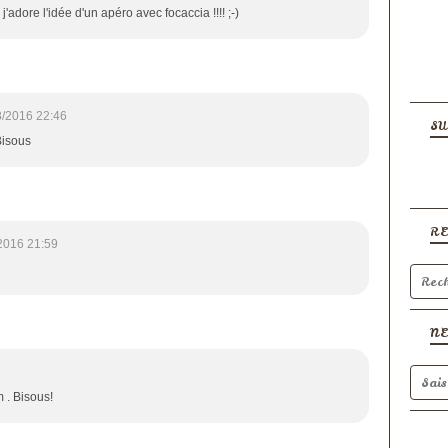
! j'adore l'idée d'un apéro avec focaccia !!!! ;-)
8/2016 22:46
SU
 Bisous
R
2016 21:59
N
 . Bisous!