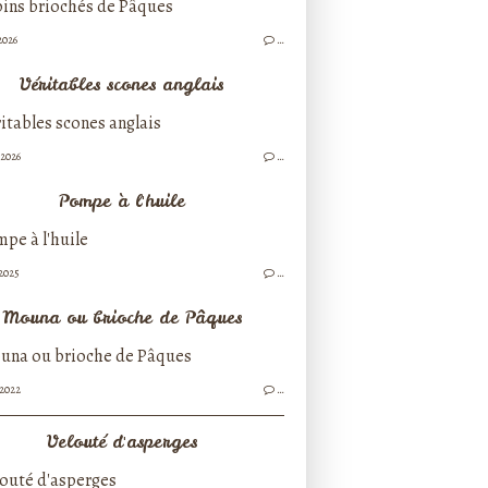
2026
…
Véritables scones anglais
/2026
…
Pompe à l'huile
/2025
…
Mouna ou brioche de Pâques
/2022
…
Velouté d'asperges