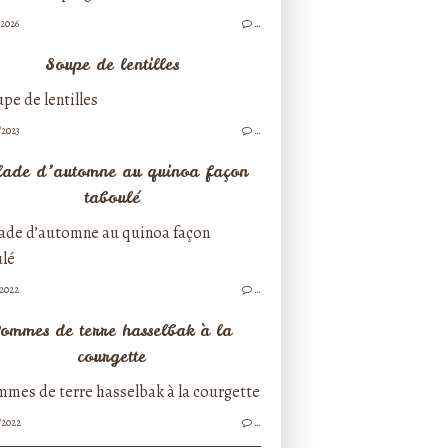
/2026
…
Soupe de lentilles
/2023
…
lade d’automne au quinoa façon
taboulé
/2022
…
ommes de terre hasselbak à la
courgette
/2022
…