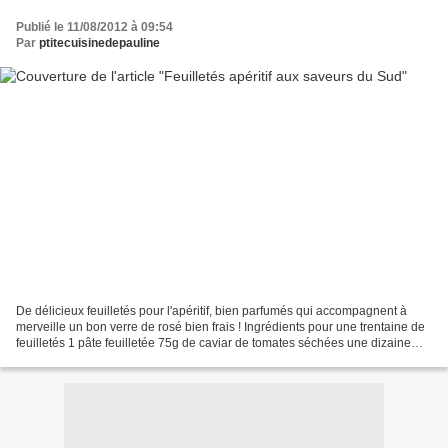
Publié le 11/08/2012 à 09:54
Par
ptitecuisinedepauline
De délicieux feuilletés pour l'apéritif, bien parfumés qui accompagnent à
merveille un bon verre de rosé bien frais ! Ingrédients pour une trentaine de
feuilletés 1 pâte feuilletée 75g de caviar de tomates séchées une dizaine
d’olives noires 75 g de bûche...