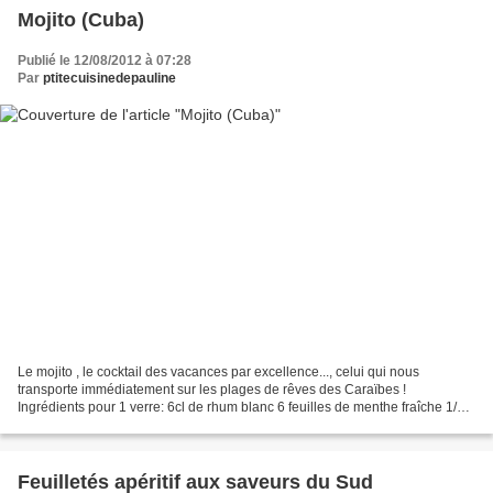
Mojito (Cuba)
Publié le 12/08/2012 à 07:28
Par
ptitecuisinedepauline
Le mojito , le cocktail des vacances par excellence..., celui qui nous
transporte immédiatement sur les plages de rêves des Caraïbes !
Ingrédients pour 1 verre: 6cl de rhum blanc 6 feuilles de menthe fraîche 1/2
citron vert de l'eau gazeuse (type Perrier...
Feuilletés apéritif aux saveurs du Sud