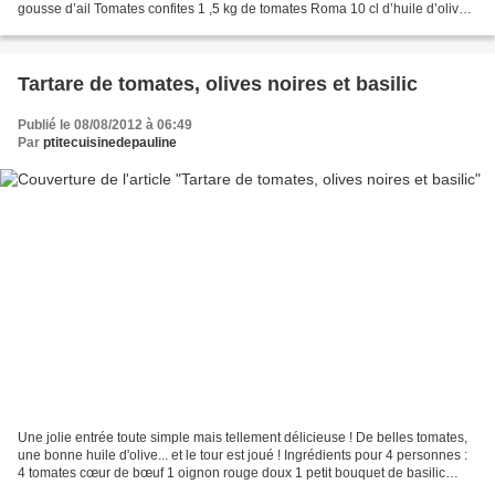
gousse d’ail Tomates confites 1 ,5 kg de tomates Roma 10 cl d’huile d’olive 1
gousse d’ail 4 pincées...
Tartare de tomates, olives noires et basilic
Publié le 08/08/2012 à 06:49
Par
ptitecuisinedepauline
Une jolie entrée toute simple mais tellement délicieuse ! De belles tomates,
une bonne huile d'olive... et le tour est joué ! Ingrédients pour 4 personnes :
4 tomates cœur de bœuf 1 oignon rouge doux 1 petit bouquet de basilic
grosses feuilles 1 dizaine...