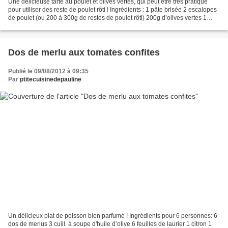
Une délicieuse tarte au poulet et olives vertes, qui peut être très pratique
pour utiliser des reste de poulet rôti ! Ingrédients : 1 pâte brisée 2 escalopes
de poulet (ou 200 à 300g de restes de poulet rôti) 200g d’olives vertes 1
cuill. à soupe de farine...
Dos de merlu aux tomates confites
Publié le 09/08/2012 à 09:35
Par
ptitecuisinedepauline
Un délicieux plat de poisson bien parfumé ! Ingrédients pour 6 personnes: 6
dos de merlus 3 cuill. à soupe d'huile d’olive 6 feuilles de laurier 1 citron 1