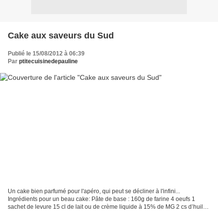
Cake aux saveurs du Sud
Publié le 15/08/2012 à 06:39
Par
ptitecuisinedepauline
Un cake bien parfumé pour l'apéro, qui peut se décliner à l'infini...
Ingrédients pour un beau cake: Pâte de base : 160g de farine 4 oeufs 1
sachet de levure 15 cl de lait ou de crème liquide à 15% de MG 2 cs d’huile
d’olive Garniture : 100g de jambon...