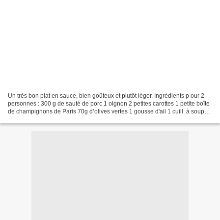
Un très bon plat en sauce, bien goûteux et plutôt léger. Ingrédients p our 2
personnes : 300 g de sauté de porc 1 oignon 2 petites carottes 1 petite boîte
de champignons de Paris 70g d’olives vertes 1 gousse d'ail 1 cuill. à soupe
de farine 1 cube de...