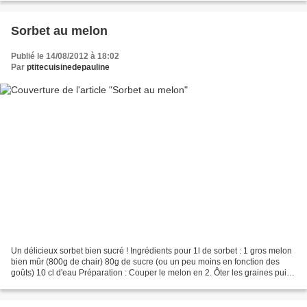
Sorbet au melon
Publié le 14/08/2012 à 18:02
Par
ptitecuisinedepauline
Un délicieux sorbet bien sucré ! Ingrédients pour 1l de sorbet : 1 gros melon
bien mûr (800g de chair) 80g de sucre (ou un peu moins en fonction des
goûts) 10 cl d'eau Préparation : Couper le melon en 2. Ôter les graines puis
prélever la chair et la couper...