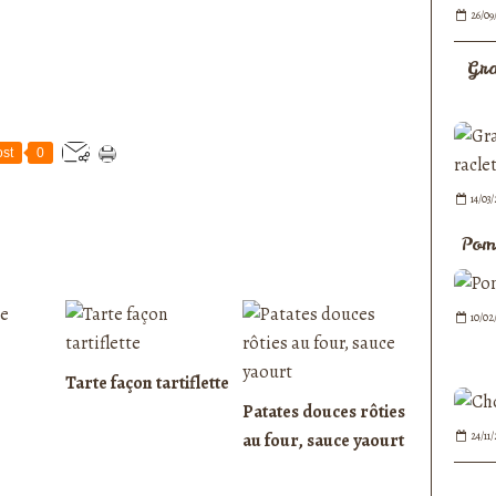
26/09
Gra
st
0
14/03
Pomm
10/02
Tarte façon tartiflette
Patates douces rôties
24/11
au four, sauce yaourt