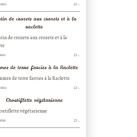
/2022
…
tin de crozets aux crozets et à la
raclette
/2022
…
es de terre farcies à la Raclette
/2022
…
Choutiflette végétarienne
/2020
…