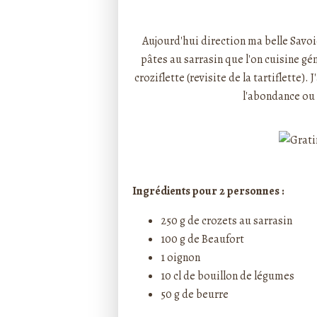
Rédigé par ptitecuisi
Aujourd'hui direction ma belle Savoie
pâtes au sarrasin que l'on cuisine g
croziflette
(revisite de la tartiflette). 
l'abondance ou
Ingrédients pour 2 personnes :
250 g de crozets au sarrasin
100 g de Beaufort
1 oignon
10 cl de bouillon de légumes
50 g de beurre