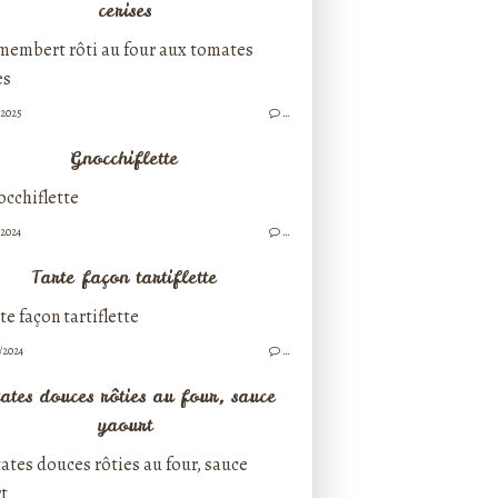
cerises
/2025
…
Gnocchiflette
/2024
…
Tarte façon tartiflette
/2024
…
ates douces rôties au four, sauce
yaourt