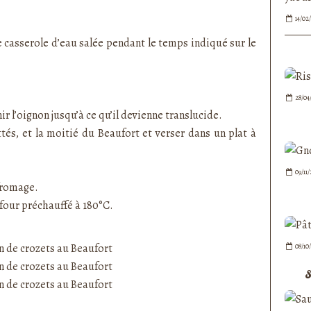
14/02
e casserole d’eau salée pendant le temps indiqué sur le
28/04
nir l’oignon jusqu’à ce qu’il devienne translucide.
tés, et la moitié du Beaufort et verser dans un plat à
09/11
fromage.
four préchauffé à 180°C.
08/10
S