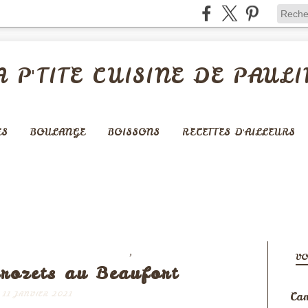
A P'TITE CUISINE DE PAULI
ES
BOULANGE
BOISSONS
RECETTES D'AILLEURS
,
 - PÂTES - CÉRÉALES -...
MONTAGNE
VO
crozets au Beaufort
Cam
11 JANVIER 2021