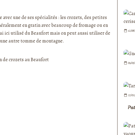
nedepauline et publié depuis Overblog
 avec une de ses spécialités : les crozets, des petites
énéralement en
gratin
avec beaucoup de fromage ou en
12/08
J'ai ici utilisé du Beaufort mais on peut aussi utiliser de
 une autre tomme de montagne.
09/03
27/02
Pat