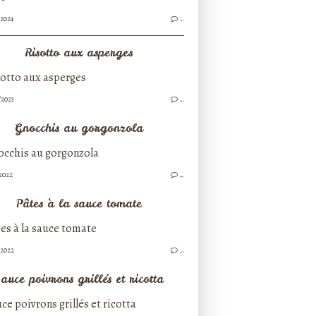
/2024
…
Risotto aux asperges
/2023
…
Gnocchis au gorgonzola
/2022
…
Pâtes à la sauce tomate
/2022
…
auce poivrons grillés et ricotta