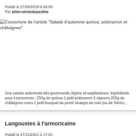
Publié le 27/09/2018 à 06:00
Par
ptitecuisinedepauline
Une salade automnale très gourmande, légère et vegétarienne. Ingrédients
pour 4 personnes : 250g de quinoa 1 petit potimarron 2 oignons 250g de
châtaignes crues 1 petit bouquet de persil vinaigre de noix (ou de Xérès)
huile d’olive huile de noix fleur...
Langoustes à l’armoricaine
Publié le 27/12/2021 à 17:01