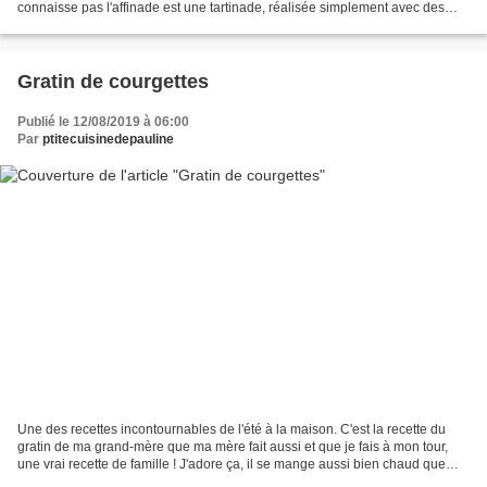
connaisse pas l'affinade est une tartinade, réalisée simplement avec des
olives et de l'huile d'olive de Nyons AOP....
Gratin de courgettes
Publié le 12/08/2019 à 06:00
Par
ptitecuisinedepauline
Une des recettes incontournables de l'été à la maison. C'est la recette du
gratin de ma grand-mère que ma mère fait aussi et que je fais à mon tour,
une vrai recette de famille ! J'adore ça, il se mange aussi bien chaud que
froid, et c'est surtout un...