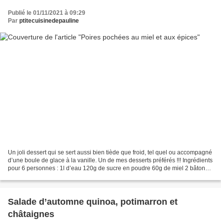
Publié le 01/11/2021 à 09:29
Par
ptitecuisinedepauline
Un joli dessert qui se sert aussi bien tiède que froid, tel quel ou accompagné
d’une boule de glace à la vanille. Un de mes desserts préférés !!! Ingrédients
pour 6 personnes : 1l d’eau 120g de sucre en poudre 60g de miel 2 bâtons
de cannelle 1 pincée...
Salade d’automne quinoa, potimarron et
châtaignes