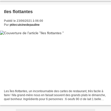
Iles flottantes
Publié le 23/06/2021 à 06:00
Par
ptitecuisinedepauline
Les îles flottantes, un incontournable des cartes de restaurant, très facile à
faire ! Ma grand-mère nous en faisait souvent des grands plats le dimanche,
quel bonheur. Ingrédients pour 6 personnes : 6 oeufs 90 cl de lait 1 belle
gousse de vanille de...