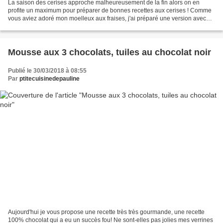
La saison des cerises approche malheureusement de la fin alors on en
profite un maximum pour préparer de bonnes recettes aux cerises ! Comme
vous aviez adoré mon moelleux aux fraises, j'ai préparé une version avec
des cerises et croyez moi c'est un vrai...
Mousse aux 3 chocolats, tuiles au chocolat noir
Publié le 30/03/2018 à 08:55
Par
ptitecuisinedepauline
Aujourd'hui je vous propose une recette très très gourmande, une recette
100% chocolat qui a eu un succès fou! Ne sont-elles pas jolies mes verrines