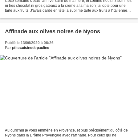
Cette semaine c'était l'anniversaire de ma mère, et comme nous nz sommes
ni très chocolat ni gros gâteaux à la crème à la maison j'ai opté pour une
tarte aux fruits. J'avais gardé en tête la sublime tarte aux fruits à l'italienne
d'Edda, c'était l'occasion,...
Affinade aux olives noires de Nyons
Publié le 13/06/2020 à 06:26
Par
ptitecuisinedepauline
Aujourd'hui je vous emmène en Provence, et plus précisément du côté de
Nyons dans la Drôme Provençale avec l'affinade. Pour ceux qui ne