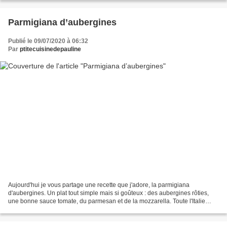
Parmigiana d’aubergines
Publié le 09/07/2020 à 06:32
Par
ptitecuisinedepauline
Aujourd'hui je vous partage une recette que j'adore, la parmigiana
d'aubergines. Un plat tout simple mais si goûteux : des aubergines rôties,
une bonne sauce tomate, du parmesan et de la mozzarella. Toute l'Italie
dans ce plat ! Ce qui fera toute la différence,...