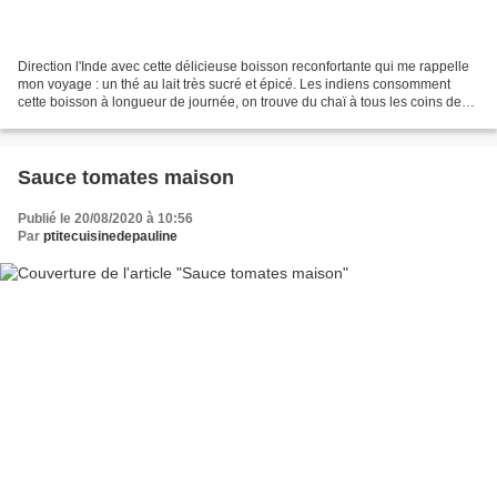
Direction l'Inde avec cette délicieuse boisson reconfortante qui me rappelle
mon voyage : un thé au lait très sucré et épicé. Les indiens consomment
cette boisson à longueur de journée, on trouve du chaï à tous les coins de
rues et dans toutes les maisons...
Sauce tomates maison
Publié le 20/08/2020 à 10:56
Par
ptitecuisinedepauline