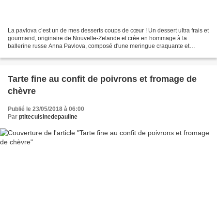
La pavlova c’est un de mes desserts coups de cœur ! Un dessert ultra frais et
gourmand, originaire de Nouvelle-Zelande et crée en hommage à la
ballerine russe Anna Pavlova, composé d'une meringue craquante et
fondante coiffée de crème chantilly et de...
Tarte fine au confit de poivrons et fromage de
chèvre
Publié le 23/05/2018 à 06:00
Par
ptitecuisinedepauline