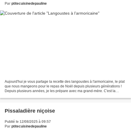
Par
ptitecuisinedepauline
Aujourd'hui je vous partage la recette des langoustes à l'armoricaine, le plat
que nous mangeons pour le repas de Noël depuis plusieurs générations !
Depuis plusieurs années, je les prépare avec ma grand-mère. C'est la
recette la "plus précieuse" que...
Pissaladière niçoise
Publié le 12/08/2025 à 09:57
Par
ptitecuisinedepauline