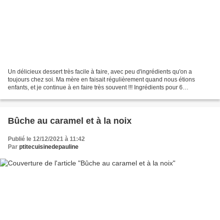
Un délicieux dessert très facile à faire, avec peu d'ingrédients qu'on a
toujours chez soi. Ma mère en faisait régulièrement quand nous étions
enfants, et je continue à en faire très souvent !!! Ingrédients pour 6
personnes : 6 œufs 1l de lait 20 morceaux...
Bûche au caramel et à la noix
Publié le 12/12/2021 à 11:42
Par
ptitecuisinedepauline