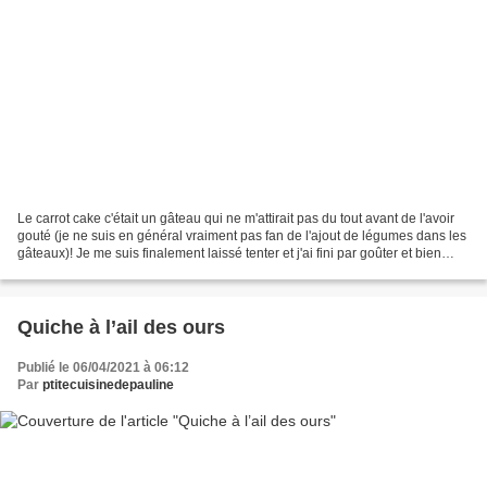
Le carrot cake c'était un gâteau qui ne m'attirait pas du tout avant de l'avoir
gouté (je ne suis en général vraiment pas fan de l'ajout de légumes dans les
gâteaux)! Je me suis finalement laissé tenter et j'ai fini par goûter et bien
j'adore ça ! C'est...
Quiche à l’ail des ours
Publié le 06/04/2021 à 06:12
Par
ptitecuisinedepauline