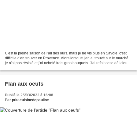
C'est la pleine saison de l'ail des ours, mais je ne vis plus en Savoie, c'est
difficile d'en trouver en Provence. Alors lorsque j'en ai trouvé sur le marché
je n'ai pas résisté et j'ai acheté trois gros bouquets. J'ai refait cette délicieuse
quiche avec...
Flan aux oeufs
Publié le 25/03/2022 à 16:08
Par
ptitecuisinedepauline