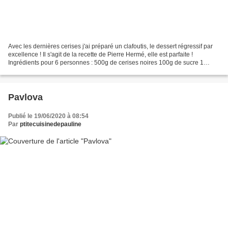
Avec les dernières cerises j'ai préparé un clafoutis, le dessert régressif par
excellence ! Il s'agit de la recette de Pierre Hermé, elle est parfaite !
Ingrédients pour 6 personnes : 500g de cerises noires 100g de sucre 1
pincée de sel 125g de farine...
Pavlova
Publié le 19/06/2020 à 08:54
Par
ptitecuisinedepauline