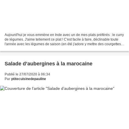
Aujourd'hui je vous emmène en Inde avec un de mes plats préférés : le curry
de légumes. J'aime tellement ce plat ! C'est facile à faire, déclinable toute
l'année avec les légumes de saison (en été j'adore y mettre des courgettes
et des aubergines). C'est...
Salade d’aubergines à la marocaine
Publié le 27/07/2020 à 06:34
Par
ptitecuisinedepauline