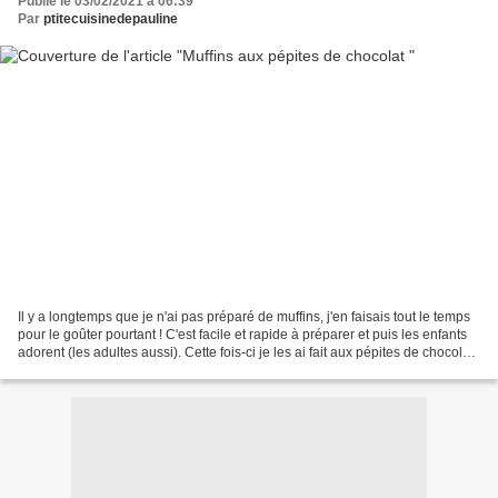
Publié le 03/02/2021 à 06:39
Par
ptitecuisinedepauline
Il y a longtemps que je n'ai pas préparé de muffins, j'en faisais tout le temps
pour le goûter pourtant ! C'est facile et rapide à préparer et puis les enfants
adorent (les adultes aussi). Cette fois-ci je les ai fait aux pépites de chocolat
mais on peut...