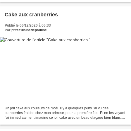
Cake aux cranberries
Publié le 06/12/2020 à 06:33
Par
ptitecuisinedepauline
Un joli cake aux couleurs de Noël. Il y a quelques jours j'ai vu des
cranberries fraiche chez mon primeur, pour la première fois. Et en les voyant
j'ai immédiatement imaginé ce joli cake avec un beau glaçage bien blanc.
L'acidité des cranberries se contraste...