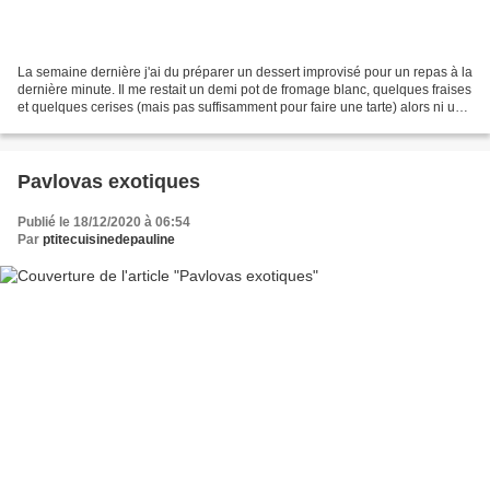
La semaine dernière j'ai du préparer un dessert improvisé pour un repas à la
dernière minute. Il me restait un demi pot de fromage blanc, quelques fraises
et quelques cerises (mais pas suffisamment pour faire une tarte) alors ni une
ni deux j'ai revisité...
Pavlovas exotiques
Publié le 18/12/2020 à 06:54
Par
ptitecuisinedepauline