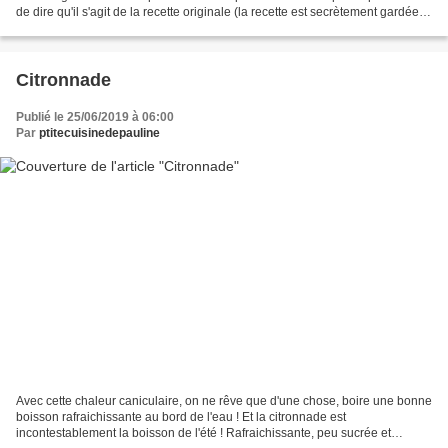
de dire qu'il s'agit de la recette originale (la recette est secrètement gardée)
mais elle s'y grandement,...
Citronnade
Publié le 25/06/2019 à 06:00
Par
ptitecuisinedepauline
Avec cette chaleur caniculaire, on ne rêve que d'une chose, boire une bonne
boisson rafraichissante au bord de l'eau ! Et la citronnade est
incontestablement la boisson de l'été ! Rafraichissante, peu sucrée et