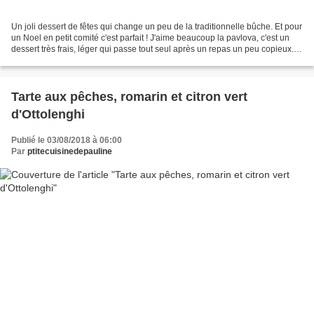
Un joli dessert de fêtes qui change un peu de la traditionnelle bûche. Et pour
un Noel en petit comité c'est parfait ! J'aime beaucoup la pavlova, c'est un
dessert très frais, léger qui passe tout seul après un repas un peu copieux.
Et puis on peut la...
Tarte aux pêches, romarin et citron vert
d'Ottolenghi
Publié le 03/08/2018 à 06:00
Par
ptitecuisinedepauline