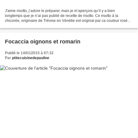
J'aime risotto, j’adore le préparer, mais je m’aperçois qu’il y a bien
longtemps que je n’ai pas publié de recette de risotto. Ce risotto à la
chicorée, originaire de Trévise en Vénétie est original par ca couleur rosée.
Ingrédients pour 2 personnes :...
Focaccia oignons et romarin
Publié le 14/01/2015 à 07:32
Par
ptitecuisinedepauline