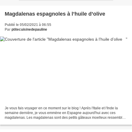
Magdalenas espagnoles à l’huile d’olive
Publié le 05/02/2021 à 06:55
Par
ptitecuisinedepauline
Je vous fais voyager en ce moment sur le blog ! Après l'Italie et l'Inde la
semaine dernière, je vous emmène en Espagne aujourd'hui avec ces
magdalenas. Les magdalenas sont des petits gâteaux moelleux ressemblant
aux muffins, même si leur nom peut se...