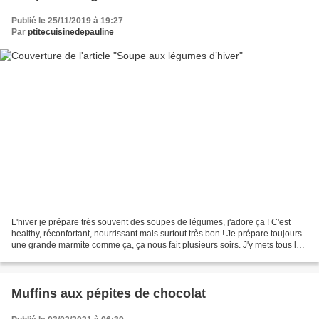
Publié le 25/11/2019 à 19:27
Par
ptitecuisinedepauline
L'hiver je prépare très souvent des soupes de légumes, j'adore ça ! C'est
healthy, réconfortant, nourrissant mais surtout très bon ! Je prépare toujours
une grande marmite comme ça, ça nous fait plusieurs soirs. J'y mets tous les
légumes que j'ai sous...
Muffins aux pépites de chocolat