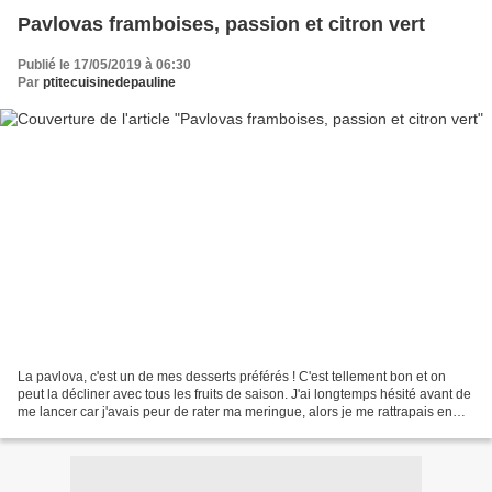
Pavlovas framboises, passion et citron vert
Publié le 17/05/2019 à 06:30
Par
ptitecuisinedepauline
La pavlova, c'est un de mes desserts préférés ! C'est tellement bon et on
peut la décliner avec tous les fruits de saison. J'ai longtemps hésité avant de
me lancer car j'avais peur de rater ma meringue, alors je me rattrapais en
allant acheter mes pavlovas...