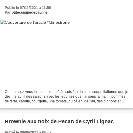
Publié le 07/11/2021 à 11:50
Par
ptitecuisinedepauline
Connaissez-vous le, minestrone ? Je suis fan de cette soupe italienne que je
décline au fil des saisons avec les légumes que j’ai sous la main : pommes
de terre, carotte, courgette, une tomate, du céleri, de l’ail, des oignons et
beaucoup de basilic (en...
Brownie aux noix de Pecan de Cyril Lignac
Publié le 09/06/2021 à 06:02