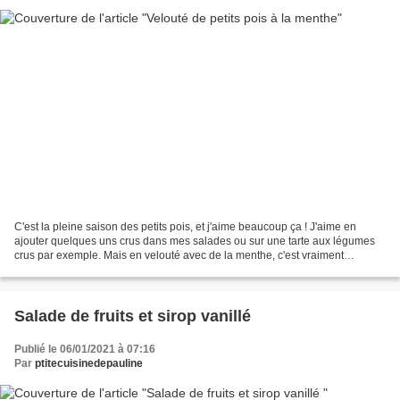
C'est la pleine saison des petits pois, et j'aime beaucoup ça ! J'aime en
ajouter quelques uns crus dans mes salades ou sur une tarte aux légumes
crus par exemple. Mais en velouté avec de la menthe, c'est vraiment
délicieux ! On peut le déguster froid...
Salade de fruits et sirop vanillé
Publié le 06/01/2021 à 07:16
Par
ptitecuisinedepauline