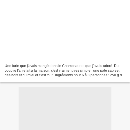
Une tarte que j'avais mangé dans le Champsaur et que j'avais adoré. Du
coup je l'ai refait à la maison, c'est vraiment très simple : une pâte sablée,
des noix et du miel et c'est tout ! Ingrédients pour 6 à 8 personnes : 250 g de
farine 125 g de beurre...