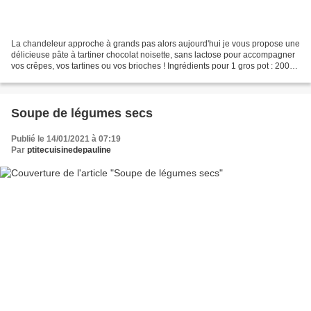
La chandeleur approche à grands pas alors aujourd'hui je vous propose une
délicieuse pâte à tartiner chocolat noisette, sans lactose pour accompagner
vos crêpes, vos tartines ou vos brioches ! Ingrédients pour 1 gros pot : 200g
de chocolat noir de bonne...
Soupe de légumes secs
Publié le 14/01/2021 à 07:19
Par
ptitecuisinedepauline