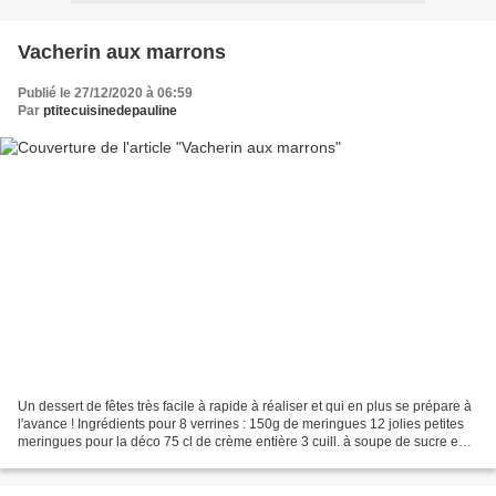
Vacherin aux marrons
Publié le 27/12/2020 à 06:59
Par
ptitecuisinedepauline
Un dessert de fêtes très facile à rapide à réaliser et qui en plus se prépare à
l'avance ! Ingrédients pour 8 verrines : 150g de meringues 12 jolies petites
meringues pour la déco 75 cl de crème entière 3 cuill. à soupe de sucre en
poudre 1 sachet de...