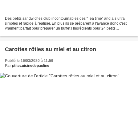
Des petits sandwiches club incontournables des "Tea time" anglais ultra
simples et rapide à réaliser. En plus ils se préparent à l'avance donc c'est
vraiment parfait pour préparer un buffet ! Ingrédients pour 24 petits
sandwiches : 1 concombre 150g de...
Carottes rôties au miel et au citron
Publié le 16/03/2020 à 11:59
Par
ptitecuisinedepauline