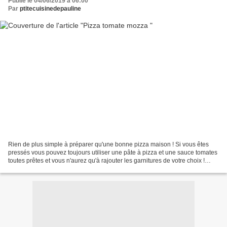
Publié le 04/06/2019 à 06:00
Par
ptitecuisinedepauline
Rien de plus simple à préparer qu'une bonne pizza maison ! Si vous êtes
pressés vous pouvez toujours utiliser une pâte à pizza et une sauce tomates
toutes prêtes et vous n'aurez qu'à rajouter les garnitures de votre choix !
Ingrédients pour 4 personnes...