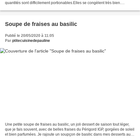
quantités sont difficilement portionables.Elles se congèlent très bien.
Ingrédients pour 2 focaccias :...
Soupe de fraises au basilic
Publié le 20/05/2020 à 11:05
Par
ptitecuisinedepauline
Une petite soupe de fraises au basilic, un joli dessert de saison tout léger,
que je fais souvent, avec de belles fraises du Périgord IGP, gorgées de soleil
et bien parfumées. Je rajoute un soupçon de basilic dans mes desserts aux
fraises, ça se marie...