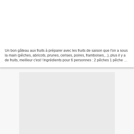
Un bon gâteau aux fruits à préparer avec les fruits de saison que l'on a sous
la main (pêches, abricots, prunes, cerises, poires, framboises,...), plus il y a
de fruits, meilleur c'est ! Ingrédients pour 6 personnes : 2 pêches 1 pêche de
vigne 10 abricots...