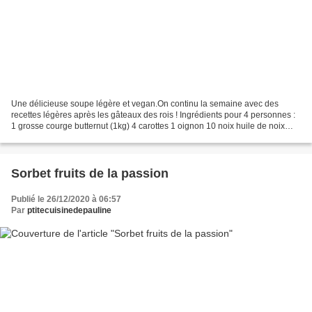
Une délicieuse soupe légère et vegan.On continu la semaine avec des
recettes légères après les gâteaux des rois ! Ingrédients pour 4 personnes :
1 grosse courge butternut (1kg) 4 carottes 1 oignon 10 noix huile de noix
Préparation : Éplucher les légumes...
Sorbet fruits de la passion
Publié le 26/12/2020 à 06:57
Par
ptitecuisinedepauline