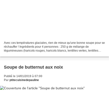
Avec ces températures glaciales, rien de mieux qu'une bonne soupe pour se
réchauffer ! Ingrédients pour 4 personnes : 250 g de mélange de
légumineuses (haricots rouges, haricots blancs, lentilles vertes, lentilles
corail, pois cassés, haricots noirs,...
​​​​​​​Soupe de butternut aux noix
Publié le 14/01/2019 à 07:00
Par
ptitecuisinedepauline