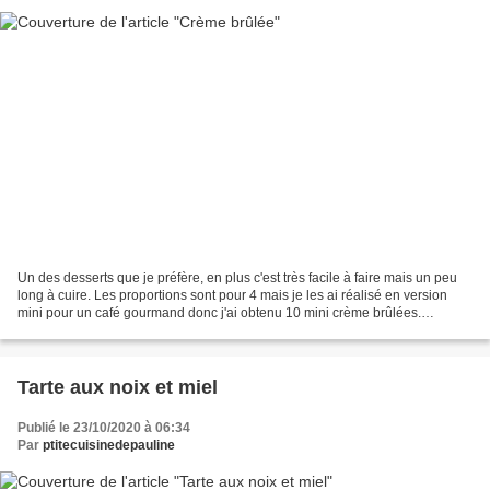
Un des desserts que je préfère, en plus c'est très facile à faire mais un peu
long à cuire. Les proportions sont pour 4 mais je les ai réalisé en version
mini pour un café gourmand donc j'ai obtenu 10 mini crème brûlées.
Ingrédients pour 4 personnes :...
Tarte aux noix et miel
Publié le 23/10/2020 à 06:34
Par
ptitecuisinedepauline