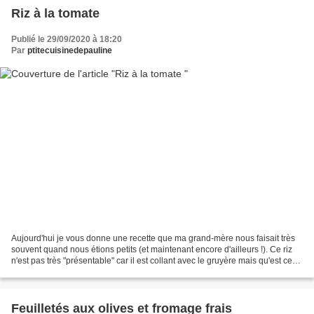
Riz à la tomate
Publié le 29/09/2020 à 18:20
Par
ptitecuisinedepauline
Aujourd'hui je vous donne une recette que ma grand-mère nous faisait très
souvent quand nous étions petits (et maintenant encore d'ailleurs !). Ce riz
n'est pas très "présentable" car il est collant avec le gruyère mais qu'est ce
qu'il est bon ! Ingrédients...
Feuilletés aux olives et fromage frais